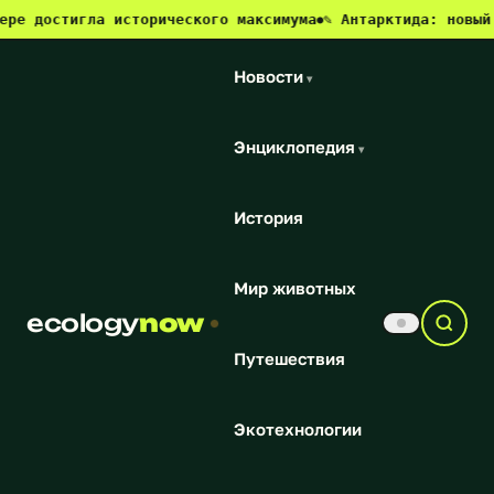
 достигла исторического максимума
✎ Антарктида: новый ис
●
Новости
▾
Энциклопедия
▾
История
Мир животных
ecology
now
Путешествия
Экотехнологии