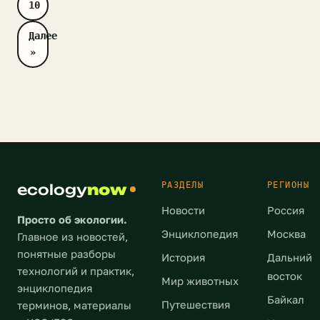
и
июня
10
года.
экологии.
обнаружили
в
Организаторами
Его
Далее
его
Центральном
[…]
организаторами
»
на
и
выступили
правом
Ленинском
Росгидромет
берегу
районах.
и
речки
По
[…]
неподалеку
прогнозам
от
метеорологов,
деревни
из-
Писаревка
за
и
погодных
РАЗДЕЛЫ
РЕГИОНЫ
ecology
now
дачного
условий
Новости
Россия
поселка.
формальдегид
Просто об экологии.
По
Энциклопедия
Москва
будет
Главное из новостей,
словам
накапливаться
понятные разборы
История
Дальний
представителя
в
технологий и практик,
восток
Мир животных
ОНФ
атмосфере
энциклопедия
в
Байкал
и
Путешествия
терминов, материалы
Томской
29