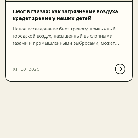
при загрязнении […]
Смог в глазах: как загрязнение воздуха
крадет зрение у наших детей
Новое исследование бьет тревогу: привычный
городской воздух, насыщенный выхлопными
газами и промышленными выбросами, может
наносить непоправимый вред не только легким,
но и зрению детей. Ученые обнаружили прямую
связь между концентрацией загрязняющих
01.10.2025
веществ и прогрессирующей близорукостью у
подрастающего поколения. Эта новость придает
новый, еще более зловещий оттенок проблеме
качества воздуха в мегаполисах России. 27
сентября 2025 […]