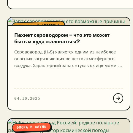
ЭКОЛОГИЯ И ЗДОРОВЬЕ
Пахнет сероводором – что это может
быть и куда жаловаться?
Сероводород (H₂S) является одним из наиболее
опасных загрязняющих веществ атмосферного
воздуха. Характерный запах «тухлых яиц» может
свидетельствовать о серьезном нарушении
экологического законодательства и представлять
угрозу для здоровья граждан. Если «воняет
сероводором», то стоит обязательно привлечь
04.10.2025
внимание властей к этому, подав жалобу или
обращение. Это руководство поможет вам
правильно действовать при обнаружении запаха
сероводорода и эффективно […]
ФЛОРА И ФАУНА