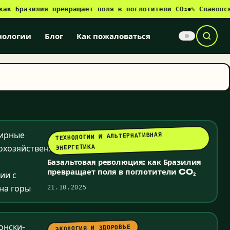
азилия превращает поля в поглотители CO₂
✎ Славонски-Бро
●
нологии
Блог
Как пожаловаться
ТЕХНОЛОГИИ И АЛЬТЕРНАТИВНАЯ
ЭНЕРГЕТИКА
Базальтовая революция: как Бразилия
превращает поля в поглотители CO₂
21.10.2025
ЭКОЛОГИЯ И ЗДОРОВЬЕ