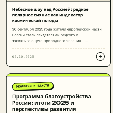
Небесное шоу над Россией: редкое
полярное сияние как индикатор
космической погоды
30 сентября 2025 года жители европейской части
России стали свидетелями редкого и
захватывающего природного явления —
полярного сияния. Небо окрасилось в яркие
зеленые и фиолетовые тона, подарив
02.10.2025
незабываемые впечатления тем, кому
посчастливилось это увидеть. Это событие — не
просто красивое зрелище, но и важное
напоминание о сложных процессах,
происходящих в космосе и влияющих на нашу […]
ЭКОЛОГИЯ И ВЛАСТИ
Программа благоустройства
России: итоги 2025 и
перспективы развития