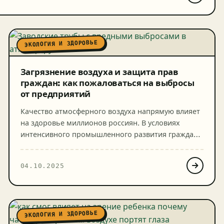
ЭКОЛОГИЯ И ЗДОРОВЬЕ
Загрязнение воздуха и защита прав
граждан: как пожаловаться на выбросы
от предприятий
Качество атмосферного воздуха напрямую влияет
на здоровье миллионов россиян. В условиях
интенсивного промышленного развития граждане
все чаще сталкиваются с превышением
допустимых норм загрязнения воздуха вблизи
04.10.2025
промышленных предприятий. Знание своих
экологических прав и механизмов их защиты
становится жизненно важным для каждого
человека. Мы подготовили материал, которые
ЭКОЛОГИЯ И ЗДОРОВЬЕ
подскажет как, куда и на что можно пожаловаться