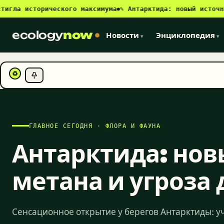
 исторического максимума
✎ Антарктида: новый источник мет
●
ecology
now
Новости
Энциклопедия
▾
▾
♻
ГЛАВНОЕ СЕГОДНЯ · ФЛОРА И ФАУНА
Антарктида: нов
метана и угроза
Сенсационное открытие у берегов Антарктиды: 