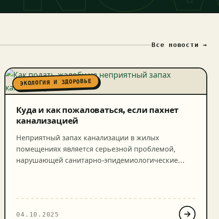
Все новости →
ЭКОЛОГИЯ И ЗДОРОВЬЕ
Куда и как пожаловаться, если пахнет
канализацией
Неприятный запах канализации в жилых
помещениях является серьезной проблемой,
нарушающей санитарно-эпидемиологические
требования и создающей угрозу здоровью
жильцов. Данный материал будет для вас
полезным руководством по защите своих прав и
устранению нарушений, если вы ищете
04.10.2025
информацию о том, как и куда можно написать