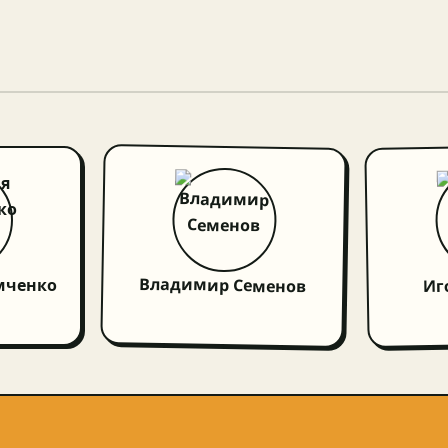
Владимир Семенов
Иг
мченко