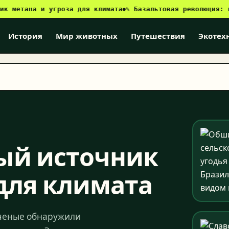
ана и угроза для климата
✎ Базальтовая революция: как Бр
●
История
Мир животных
Путешествия
Экотех
ый источник
 для климата
ученые обнаружили