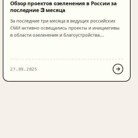
Обзор проектов озеленения в России за
последние 3 месяца
За последние три месяца в ведущих российских
СМИ активно освещались проекты и инициативы
в области озеленения и благоустройства
городской среды. Анализ публикаций показывает
комплексный подход к улучшению экологической
обстановки: от федеральных программ до
региональных решений. Ниже приведён обзор
27.09.2025
ключевых инфоповодов, спикеров и достигнутых
результатов с прямыми ссылками на источники.
Ключевые проекты и программы Всероссийская
акция […]