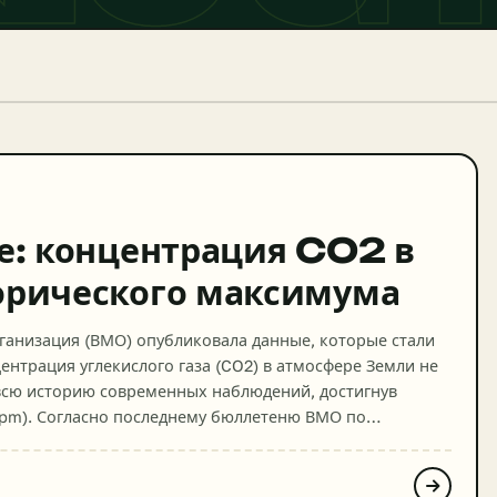
те: концентрация CO2 в
орического максимума
ганизация (ВМО) опубликовала данные, которые стали
нтрация углекислого газа (CO2) в атмосфере Земли не
 всю историю современных наблюдений, достигнув
(ppm). Согласно последнему бюллетеню ВМО по