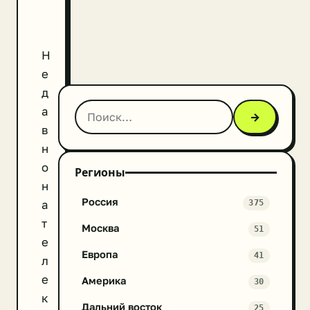
Н
е
д
а
→
в
н
о
Регионы
н
Россия
а
375
т
Москва
51
е
Европа
41
л
е
Америка
30
к
Дальний восток
25