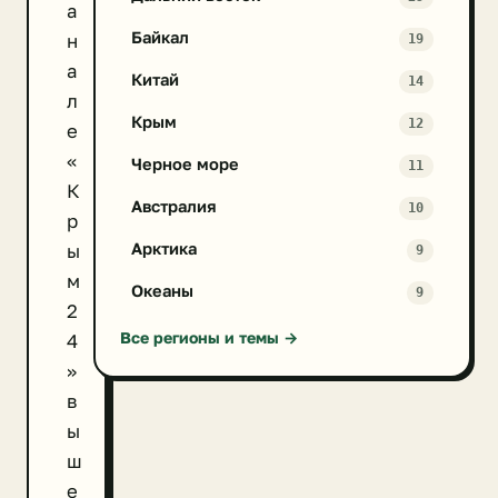
а
Байкал
н
19
а
Китай
14
л
Крым
12
е
«
Черное море
11
К
Австралия
10
р
Арктика
ы
9
м
Океаны
9
2
Все регионы и темы →
4
»
в
ы
ш
е