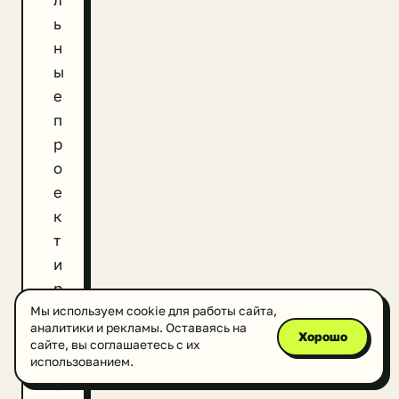
ь
н
ы
е
п
р
о
е
к
т
и
р
у
Мы используем cookie для работы сайта,
аналитики и рекламы. Оставаясь на
ю
Хорошо
сайте, вы соглашаетесь с их
т
использованием.
с