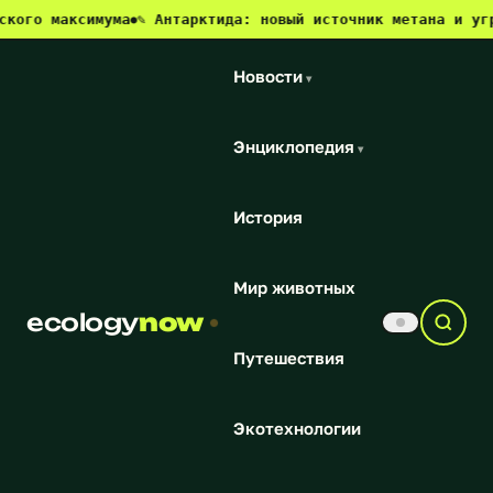
аксимума
✎ Антарктида: новый источник метана и угроза для
●
Новости
▾
Энциклопедия
▾
История
Мир животных
ecology
now
Путешествия
Экотехнологии