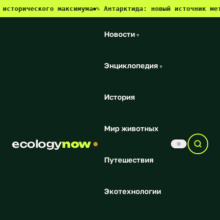
еского максимума
✎ Антарктида: новый источник метана и у
●
Новости
▾
Энциклопедия
▾
История
Мир животных
ecology
now
Путешествия
Экотехнологии