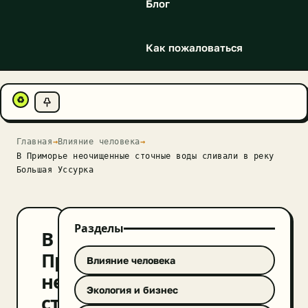
Блог
Как пожаловаться
♻
Главная
→
Влияние человека
→
В Приморье неочищенные сточные воды сливали в реку
Большая Уссурка
Разделы
В
Приморье
Влияние человека
неочищенные
Экология и бизнес
сточные