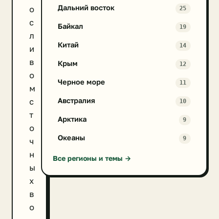
Дальний восток
о
25
с
Байкал
19
л
Китай
14
и
в
Крым
12
о
Черное море
11
м
Австралия
с
10
т
Арктика
9
о
Океаны
9
ч
н
Все регионы и темы →
ы
х
в
о