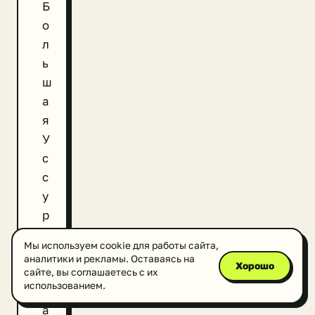
Б
о
л
ь
ш
а
я
У
с
с
у
р
к
Мы используем cookie для работы сайта,
а
аналитики и рекламы. Оставаясь на
Хорошо
и
сайте, вы соглашаетесь с их
использованием.
н
а