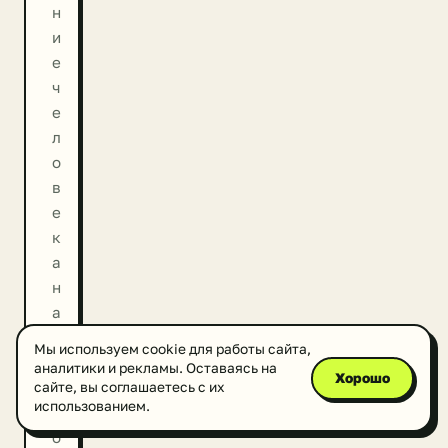
н
и
е
ч
е
л
о
в
е
к
а
н
а
э
Мы используем cookie для работы сайта,
к
аналитики и рекламы. Оставаясь на
Хорошо
о
сайте, вы соглашаетесь с их
использованием.
л
о