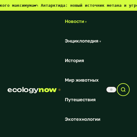
ксимума
✎ Антарктида: новый источник метана и угроза для 
●
Новости
▾
Энциклопедия
▾
История
Мир животных
ecology
now
Путешествия
Экотехнологии