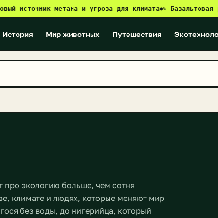
точник метана и угроза для климата
✎ Базальтовая революц
●
История
Мир животных
Путешествия
Экотехноло
 про экологию больше, чем сотня
ве, климате и людях, которые меняют мир
егося без воды, до нигерийца, который