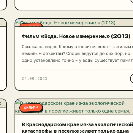
высоты птичьего полёта. Голос за кадром
рассказывает об экологической катастрофе,
угрожающей планете, на примере катастроф,
разворачивающихся теперь.
ФИЛЬМЫ
Фильм «Вода. Новое измерение.» (2013)
Ссылка на видео К кому относится вода – к живым 
неживым объектам? Споры ведутся до сих пор, но
одно установлено точно – у воды существует памят
С этим открытием мир науки продвинулся далеко
вперед. Эта загадочная призрачная жидкость стал
24.09.2025
выступать помощником во многих открытиях в сфе
биологии, физики, химии. Сегодня ее структурные
особенности подвергаются […]
ФИЛЬМЫ
В Краснодарском крае из-за экологическо
катастрофы в поселке живет только одна