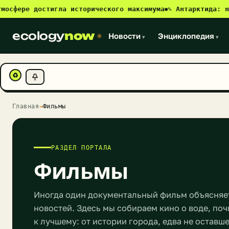
е достигла исторического максимума
✎ Антарктида: новый ис
●
ecology
now
Новости
Энциклопедия
▾
▾
♻
Главная
→
Фильмы
РАЗДЕЛ ПОРТАЛА
Фильмы
Иногда один документальный фильм объясняет
новостей. Здесь мы собираем кино о воде, поч
к лучшему: от истории города, едва не оставш