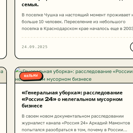
семья.
В поселке Чушка на настоящий момент проживает 
больше 10 человек. Переселение из небольшого
поселка в Краснодарском крае началось еще в 200
году. Тогда возле «Порта Кавказ» появились грузо
терминалы, которые занимались открытой перевал
24.09.2025
серы, угля и так далее. По данным СМИ, после этого
жителей поселка начали значительно чаще выявлят
онкологические заболевания. В 2010-м в Чушке
проживало […]
ФИЛЬМЫ
«Генеральная уборка»: расследование
«России 24» о нелегальном мусорном
бизнесе
В своем новом документальном расследовании
журналист канала «Россия 24» Аркадий Мамонтов
попытался разобраться в том, почему в России