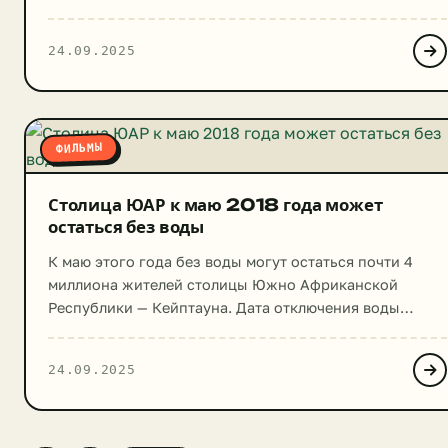
предприятий и машин, и никто почему-то не говорит о
вреде животноводства. Хотя, как доказывают авторы
24.09.2025
фильма, последствия от сельскохозяйственной
деятельности куда более серьезные. Документальный
фильм появился в 2014 году. […]
ФИЛЬМЫ
Столица ЮАР к маю 2018 года может
остаться без воды
К маю этого года без воды могут остаться почти 4
миллиона жителей столицы Южно Африканской
Республики — Кейптауна. Дата отключения воды
получила название «День Зеро». Изначально
городские власти планировали отключение на
24.09.2025
середину апреля, однако впоследствии перенесли
дату на 11 мая. Такая нехватка воды обусловлена
несколькими факторами. Так, на протяжении
последних трех лет город столкнулся с […]