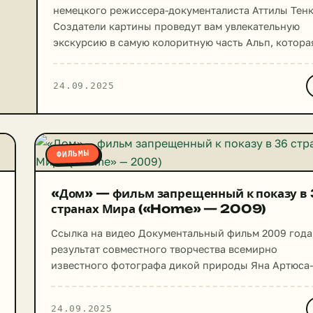
немецкого режиссера-документалиста Аттилы Тенк
Создатели картины проведут вам увлекательную
экскурсию в самую колоритную часть Альп, котора
находятся на юго-западе Франции. Негласный сло
ленты звучит так: «Природа – это зеркало нашей
24.09.2025
души», и в течение этих 60 минут, съемочная груп
каждым филигранным кадром будет все больше
доказывать верность этого утверждения. […]
ФИЛЬМЫ
«Дом» — фильм запрещенный к показу в
странах Мира («Home» — 2009)
Ссылка на видео Документальный фильм 2009 года
результат совместного творчества всемирно
известного фотографа дикой природы Яна Артюса-
Бертрана и режиссёра Люка Бессона. Фильм почти
полностью состоит из видов разных мест Земли с
24.09.2025