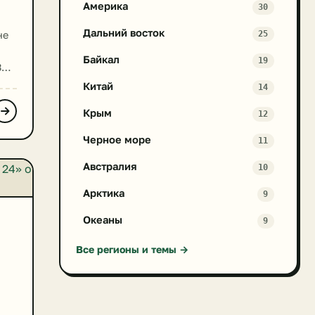
Америка
30
Дальний восток
не
25
Байкал
19
3
вые
Китай
14
кой
Крым
12
 у
ь
Черное море
11
Австралия
10
Арктика
9
Океаны
9
Все регионы и темы →