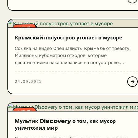
сооснователем компании «Тесла» Илоном Маском.
ФИЛЬМЫ
Крымский полуостров утопает в мусоре
Ссылка на видео Специалисты Крыма бьют тревогу!
Миллионы кубометром отходов, которые
десятилетиями накапливались на полуострове,
рискуют обернуться экологической катастрофой.
Огромные свалки местные жители саркастически
24.09.2025
окрестили Пирамидами Хеопса, и эти пирамиды уже
нанесли непоправимый вред, но еще и рискуют
обрушиться на головы близлежащих населенных
пунктов при малейшей сейсмической активности.
ФИЛЬМЫ
Отсутствие гидроизоляции свалок, незащищенный
грунт, нарушение всех […]
Мультик Discovery о том, как мусор
уничтожил мир