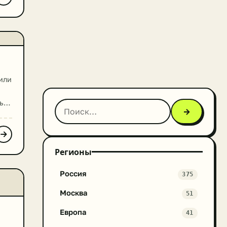
или
ь.
→
а
ре
Регионы
Россия
375
Москва
51
й
Европа
41