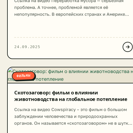
Ссылка на видео Переработка мусора — серьёзная
проблема. А точнее, проблемой является её
непопулярность. В европейских странах и Америке
ещё можно найти города, в которых переработке
подвергается сравнительно большой объём мусора
(от 30% до 70-80%), а некоторые самые амбициозные
товарищи прогнозируют полный отказ от отходов.
24.09.2025
Увы, в России дела обстоят более мрачно. По
статистике природоохранных организаций, […]
ФИЛЬМЫ
Скотозаговор: фильм о влиянии
животноводства на глобальное потепление
Ссылка на видео Cowspiracy – это фильм о большом
заблуждении человечества и природоохранных
органов. Он называется «скотозаговором» не в шутку.
Человечество обращает много внимания на выбросы