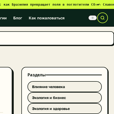
 Бразилия превращает поля в поглотители CO₂
✎ Славонски-
●
гии
Блог
Как пожаловаться
Разделы
Влияние человека
Экология и бизнес
Экология и здоровье