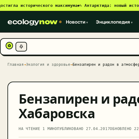
гла исторического максимума
✎ Антарктида: новый источник
●
ecology
now
Новости
Энциклопедия
▾
▾
♻
Главная
→
Экология и здоровье
→
Бензапирен и радон в атмосфе
Бензапирен и рад
Хабаровска
НА ЧТЕНИЕ 1 МИН
ОПУБЛИКОВАНО
27.04.2017
ОБНОВЛЕНО
22