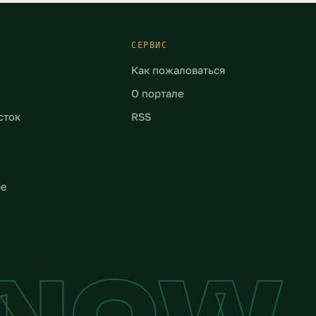
подготовили материал, которые
тво
подскажет как, куда и на что
можно пожаловаться при
жении
СЕРВИС
загрязнении […]
Как пожаловаться
О портале
сток
RSS
ре
YNOW