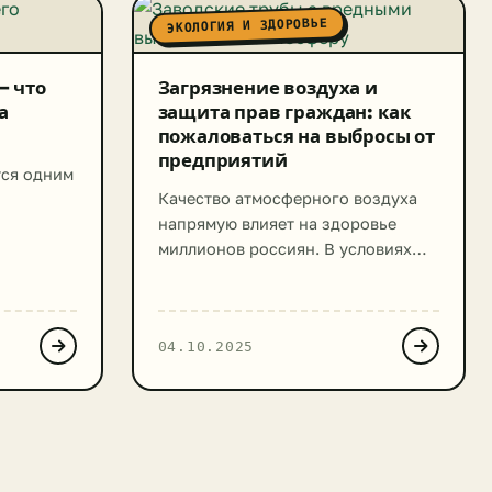
ЭКОЛОГИЯ И ЗДОРОВЬЕ
– что
Загрязнение воздуха и
а
защита прав граждан: как
пожаловаться на выбросы от
предприятий
тся одним
Качество атмосферного воздуха
напрямую влияет на здоровье
миллионов россиян. В условиях
интенсивного промышленного
ых яиц»
развития граждане все чаще
 о
сталкиваются с превышением
04.10.2025
допустимых норм загрязнения
тельства
воздуха вблизи промышленных
я
предприятий. Знание своих
«воняет
экологических прав и механизмов
их защиты становится жизненно
нимание
важным для каждого человека. Мы
алобу или