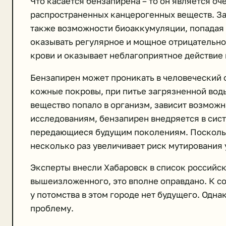
Что касается бензапирена – то он является о
распространенных канцерогенных веществ. За 
также возможности биоаккумуляции, попадая в
оказывать регулярное и мощное отрицательно
крови и оказывает неблагоприятное действие
Бензапирен может проникать в человеческий 
кожные покровы, при питье загрязненной воды
вещество попало в организм, зависит возмож
исследованиям, бензапирен внедряется в сис
передающиеся будущим поколениям. Поскольк
несколько раз увеличивает риск мутирования
Эксперты внесли Хабаровск в список российск
вышеизложенного, это вполне оправдано. К со
у потомства в этом городе нет будущего. Одн
проблему.