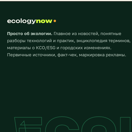
опасност
суровая реальность заключается в
[…]
том, что почти все ее население
дышит воздухом, […]
ecology
now
Просто об экологии.
Главное из новостей, понятные
разборы технологий и практик, энциклопедия терминов,
материалы о КСО/ESG и городских изменениях.
Первичные источники, факт-чек, маркировка рекламы.
ECO