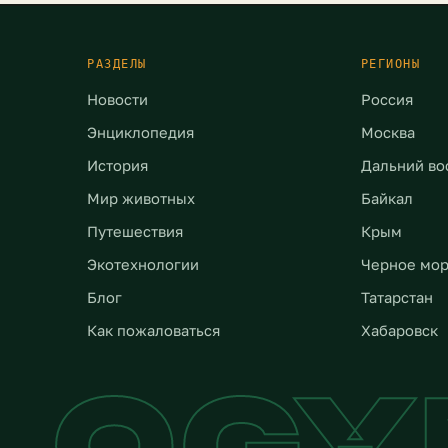
обращение. Это руководс
ь канализационных газов
поможет вам правильно
действовать при обнару
РАЗДЕЛЫ
РЕГИОНЫ
запаха сероводорода и
Новости
Россия
эффективно […]
Энциклопедия
Москва
История
Дальний во
Мир животных
Байкал
Путешествия
Крым
Экотехнологии
Черное мо
Блог
Татарстан
Как пожаловаться
Хабаровск
LOG