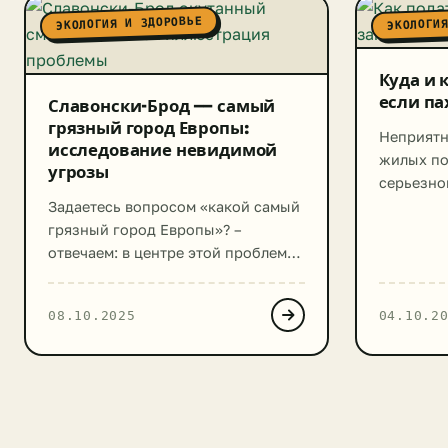
ЭКОЛОГИЯ И ЗДОРОВЬЕ
ЭКОЛОГИЯ
Куда и 
если па
Славонски-Брод — самый
грязный город Европы:
Неприятн
исследование невидимой
жилых по
угрозы
серьезно
нарушающ
Задаетесь вопросом «какой самый
эпидемио
грязный город Европы»? –
создающе
отвечаем: в центре этой проблемы
жильцов.
находится хорватский город
для вас 
Славонски-Брод, который,
08.10.2025
04.10.2
по защит
согласно последним данным,
устранен
носит сомнительный титул самого
ищете ин
грязного города в Европейском
куда мож
Союзе. В то время как Европа
жалобу н
позиционирует себя как лидер в
канализа
области зеленой политики,