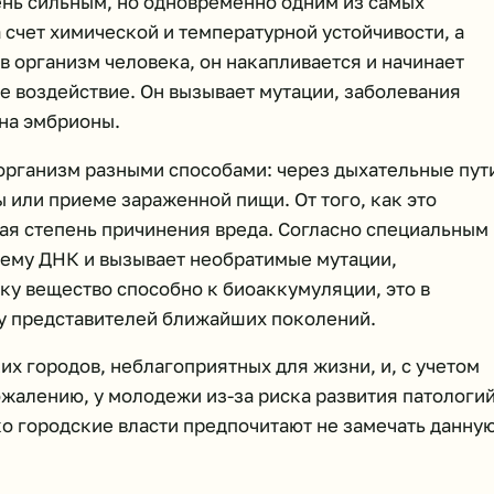
чень сильным, но одновременно одним из самых
счет химической и температурной устойчивости, а
 организм человека, он накапливается и начинает
е воздействие. Он вызывает мутации, заболевания
 на эмбрионы.
организм разными способами: через дыхательные пут
 или приеме зараженной пищи. От того, как это
ная степень причинения вреда. Согласно специальным
тему ДНК и вызывает необратимые мутации,
у вещество способно к биоаккумуляции, это в
 у представителей ближайших поколений.
их городов, неблагоприятных для жизни, и, с учетом
жалению, у молодежи из-за риска развития патологи
ако городские власти предпочитают не замечать данну