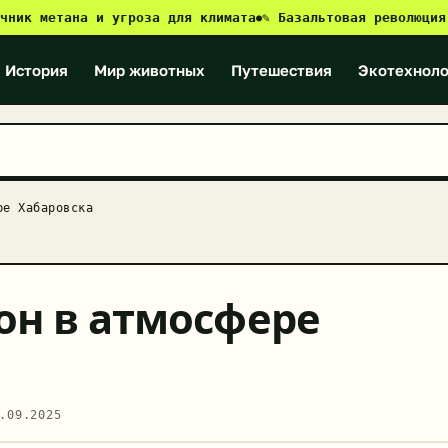
 метана и угроза для климата
✎ Базальтовая революция: как
●
История
Мир животных
Путешествия
Экотехноло
ре Хабаровска
он в атмосфере
.09.2025