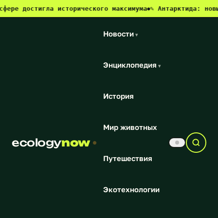
ре достигла исторического максимума
✎ Антарктида: новый 
●
Новости
▾
Энциклопедия
▾
История
Мир животных
ecology
now
Путешествия
Экотехнологии