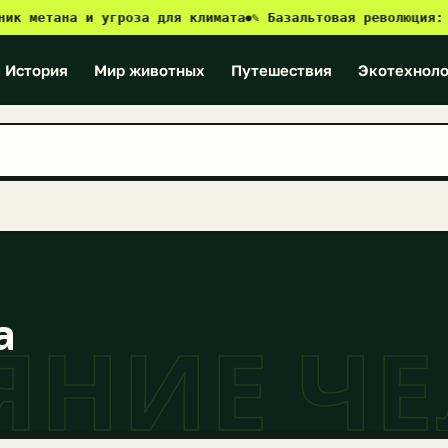
тана и угроза для климата
✎ Базальтовая революция: как Б
●
История
Мир животных
Путешествия
Экотехноло
а
ЯНИЕ ЧЕ