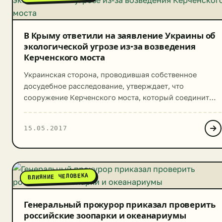
В Крыму ответили на заявление Украины об
экологической угрозе из-за возведения
Керченского моста
Украинская сторона, проводившая собственное
досудебное расследование, утверждает, что
сооружение Керченского моста, который соединит
полуостров Крым с материком, производится с
нарушением природоохранных норм. По сообщению
15.05.2017
прокуратуры Украины, в результате масштабного
строительства Азовское море может стать заливом
Черного, а изменение химического состава морской
воды вызовет гибель краснокнижных дельфинов и
ВЛИЯНИЕ ЧЕЛОВЕКА
прочих морских обитателей. В комментарии к данному
заявлению […]
Генеральный прокурор приказал проверить
российские зоопарки и океанариумы