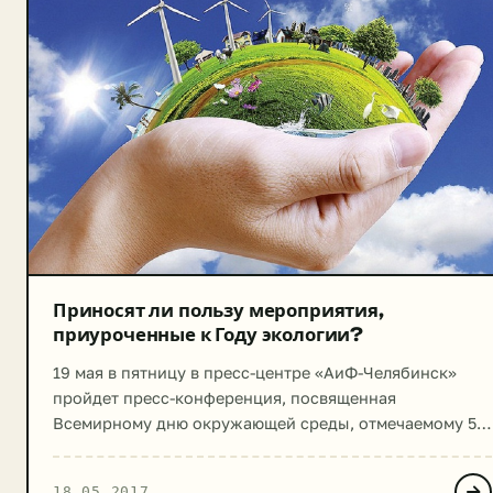
Приносят ли пользу мероприятия,
приуроченные к Году экологии?
19 мая в пятницу в пресс-центре «АиФ-Челябинск»
пройдет пресс-конференция, посвященная
Всемирному дню окружающей среды, отмечаемому 5
июня. На мероприятии будет обсуждаться
экологическая ситуация, сложившаяся в Челябинской
18.05.2017