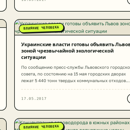
ВЛИЯНИЕ ЧЕЛОВЕКА
Украинские власти готовы объявить Льво
зоной чрезвычайной экологической
ситуации
По сообщению пресс-службы Львовского городско
совета, по состоянию на 15 мая городских дворах
лежат 5 440 тонн твердых коммунальных отходов.
Всего за черту города не перемещено 7 580 тонн Т
Издание КиевПравда со ссылкой на информацион
17.05.2017
агентство УНИАН передает сведения о том, что эта
информация была обнародована на внеплановом
собрании львовской комиссии по чрезвычайным
техногенным и экологическим […]
ВЛИЯНИЕ ЧЕЛОВЕКА