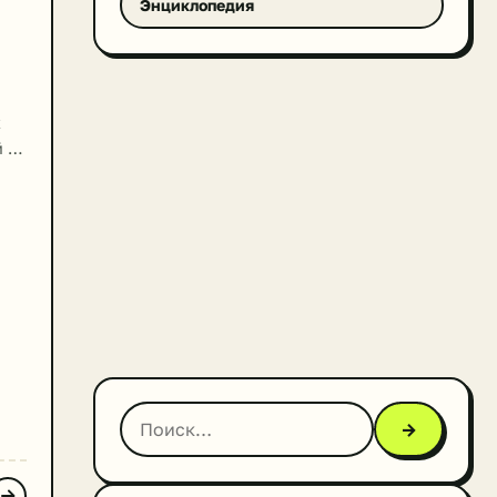
Энциклопедия
х
 на
и
нии
и,
→