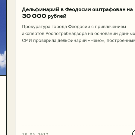
Дельфинарий в Феодосии оштрафован на
30 000 рублей
Прокуратура города Феодосии с привлечением
экспертов Роспотребнадзора на основании данны
СМИ проверила дельфинарий «Немо», построенный
Керченском шоссе, на предмет нарушения
экологического законодательства. В ходе проверк
выявлены следующие нарушения: Данные
обстоятельства послужили причиной тому, что в
отношении руководителя дельфинария возбудили
дело об административном правонарушении за
нарушение экологических нормативов при обраще
с производственными и потребительскими отходам
[…]
18.05.2017