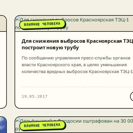
ВЛИЯНИЕ ЧЕЛОВЕКА
Для снижения выбросов Красноярская ТЭЦ
построит новую трубу
По сообщению управления пресс-службы органов
власти Красноярского края, в целях уменьшения
количества вредных выбросов Красноярская ТЭЦ-1
проведет экологическое обновление оборудования
рамках которого будет построена новая труба. На
мероприятия отводится 4 года. Первая
19.05.2017
теплоэлектроцентраль является одной из самых
крупных ТЭЦ Красноярского края. Она принадлеж
ООО «Сибирская генерирующая компания».
Посетившего этот объект губернатора Виктора
ВЛИЯНИЕ ЧЕЛОВЕКА
Толоконского ознакомили […]