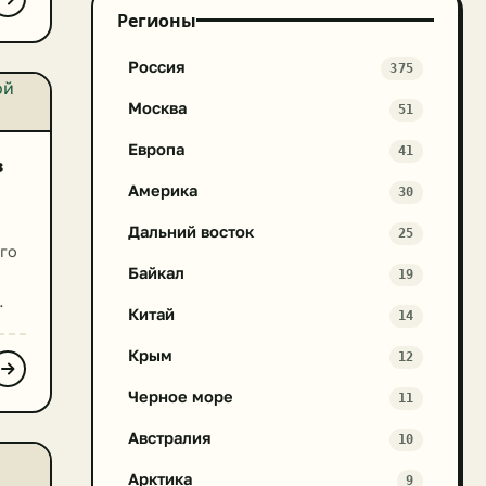
Регионы
Россия
375
Москва
51
Европа
41
в
Америка
30
Дальний восток
25
го
Байкал
19
Китай
14
БО.
ное
Крым
12
Черное море
11
Австралия
10
Арктика
9