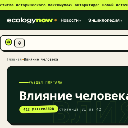
 исторического максимума
✎ Антарктида: новый источник ме
●
ecology
now
Новости
Энциклопедия
▾
▾
♻
Главная
→
Влияние человека
РАЗДЕЛ ПОРТАЛА
Влияние человек
ВЛИ
412 МАТЕРИАЛОВ
страница 31 из 42