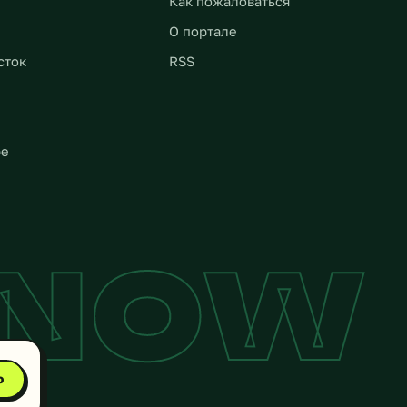
Как пожаловаться
О портале
сток
RSS
ре
YNOW
о