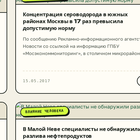
Концентрация сероводорода в южных
районах Москвы в 17 раз превысила
допустимую норму
По сообщению Рекламно-информационного агентс
Новости со ссылкой на информацию ГПБУ
«Мосэкономмониторинг», в столичном микрорайон
Орехово-Борисово отмечена запредельная
концентрация в атмосферном воздухе сульфида
водорода. На графиках видно, что в 4:00 показател
15.05.2017
были перекрыты в 10 раз, а к 5:00 – в 17 раз. К 6:00
показатель сульфида водорода в атмосфере немно
снизился, но все равно превышал […]
ВЛИЯНИЕ ЧЕЛОВЕКА
В Малой Неве специалисты не обнаружил
разлива нефтепродуктов