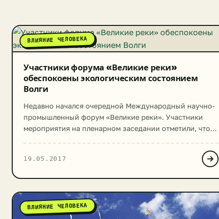
ВЛИЯНИЕ ЧЕЛОВЕКА
Участники форума «Великие реки»
обеспокоены экологическим состоянием
Волги
Недавно начался очередной Международный научно-
промышленный форум «Великие реки». Участники
мероприятия на пленарном заседании отметили, что
Волга является самой загрязненной водной артерией
Российской Федерации. Это несмотря на то, что в
19.05.2017
бассейне этой реки сосредоточено 50 процентов
сельскохозяйственного потенциала нашего
государства. Также вдоль русла Волги располагаются
многочисленные предприятия индустриального
ВЛИЯНИЕ ЧЕЛОВЕКА
комплекса, которые являются источниками
загрязнения воздуха и воды. […]