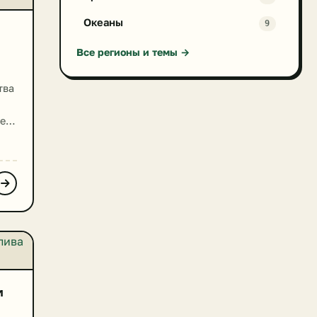
Океаны
9
Все регионы и темы →
тва
е
и
го
и