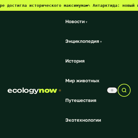
достигла исторического максимума
✎ Антарктида: новый ист
●
Новости
▾
Энциклопедия
▾
История
Мир животных
ecology
now
Путешествия
Экотехнологии