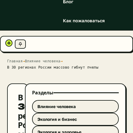
Блог
Как пожаловаться
♻
Главная
→
Влияние человека
→
В 30 регионах России массово гибнут пчелы
Разделы
В
30
Влияние человека
регионах
Экология и бизнес
России
Экология и здоровье