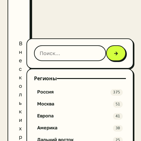
В
н
→
е
с
к
Регионы
о
Россия
375
л
ь
Москва
51
к
Европа
41
и
Америка
х
30
р
Дальний восток
25