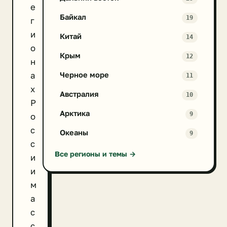
е
Байкал
19
г
и
Китай
14
о
Крым
12
н
а
Черное море
11
х
Австралия
10
Р
Арктика
9
о
с
Океаны
9
с
Все регионы и темы →
и
и
м
а
с
с