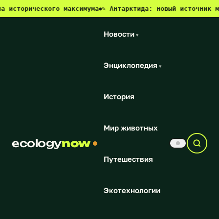
орического максимума
✎ Антарктида: новый источник метана 
●
Новости
▾
Энциклопедия
▾
История
Мир животных
ecology
now
Путешествия
Экотехнологии