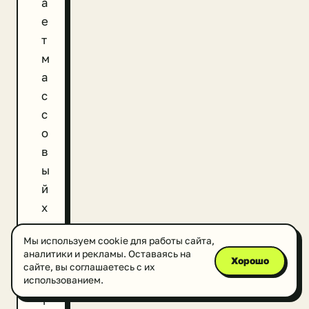
а
е
т
м
а
с
с
о
в
ы
й
х
а
Мы используем cookie для работы сайта,
р
аналитики и рекламы. Оставаясь на
Хорошо
а
сайте, вы соглашаетесь с их
использованием.
к
т