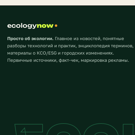
миру — на
человеческие жертвы и
колоссальный ущерб
инфраструктуре — таковы
ecology
предварительные итоги удара
now
стихии, который заставляет
мировое сообщество […]
Просто об экологии.
Главное из новостей, понятные
разборы технологий и практик, энциклопедия терминов,
материалы о КСО/ESG и городских изменениях.
Первичные источники, факт-чек, маркировка рекламы.