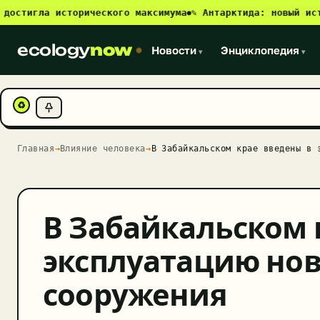
игла исторического максимума
✎ Антарктида: новый источни
●
ecology
now
Новости
Энциклопедия
▾
▾
♻
Главная
→
Влияние человека
→
В Забайкальском крае введены в 
В Забайкальском 
эксплуатацию но
сооружения