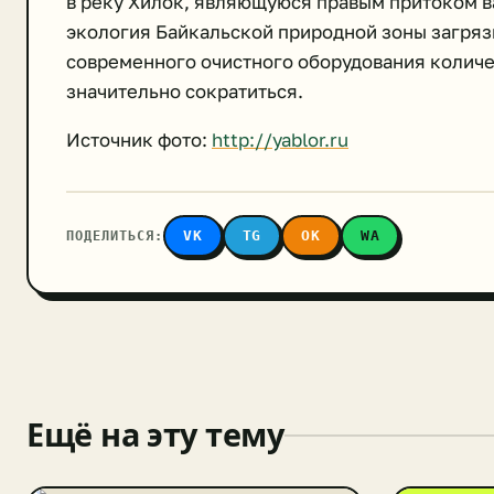
в реку Хилок, являющуюся правым притоком в
экология Байкальской природной зоны загрязн
современного очистного оборудования количе
значительно сократиться.
Источник фото:
http://yablor.ru
ПОДЕЛИТЬСЯ:
VK
TG
OK
WA
Ещё на эту тему