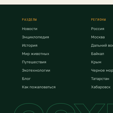
 0,18°C. Последствия […]
количество экстремальн
погодных явлений неукл
растет. Это не […]
РАЗДЕЛЫ
РЕГИОНЫ
Новости
Россия
Энциклопедия
Москва
История
Дальний во
Мир животных
Байкал
Путешествия
Крым
Экотехнологии
Черное мо
Блог
Татарстан
Как пожаловаться
Хабаровск