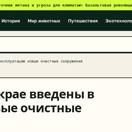
к метана и угроза для климата
✎ Базальтовая революция: к
●
История
Мир животных
Путешествия
Экотехноло
эксплуатацию новые очистные сооружения
крае введены в
вые очистные