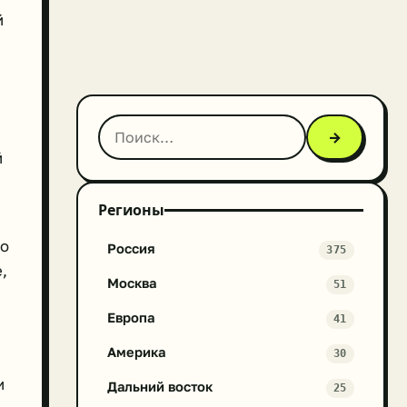
й
→
й
Регионы
го
Россия
375
,
Москва
51
Европа
41
Америка
30
и
Дальний восток
25