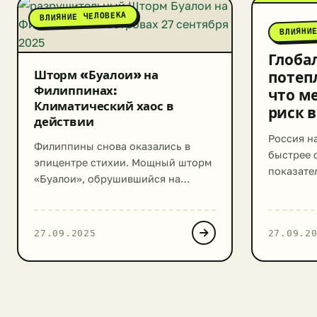
ВЛИЯНИЕ ЧЕЛОВЕКА
ВЛИЯНИ
Глоба
Шторм «Буалои» на
потеп
Филиппинах:
что ме
Климатический хаос в
риск 
действии
Россия на
Филиппины снова оказались в
быстрее 
эпицентре стихии. Мощный шторм
показател
«Буалои», обрушившийся на
— в 3-3,5
архипелаг 26 сентября 2025 года,
жарким в
принес с собой хаос и
метеонаб
разрушения, став очередным
27.09.2025
27.09.2
прогнози
грозным напоминанием о
ускорени
растущей угрозе экстремальных
последни
погодных явлений в условиях
температ
меняющегося климата. Сотни
0,5°C, в 
тысяч эвакуированных,