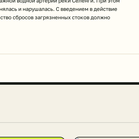
ажной водной артерии реки Селенги. При этом
ялась и нарушалась. С введением в действие
ство сбросов загрязненных стоков должно