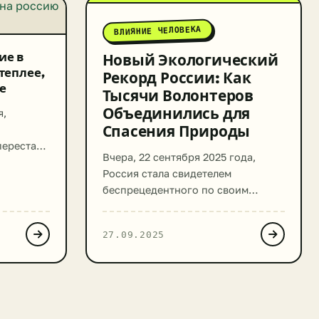
ВЛИЯНИЕ ЧЕЛОВЕКА
ие в
Новый Экологический
теплее,
Рекорд России: Как
е
Тысячи Волонтеров
Объединились для
я,
Спасения Природы
перестали
Вчера, 22 сентября 2025 года,
й из
Россия стала свидетелем
т здесь и
беспрецедентного по своим
 их на
масштабам экологического
огие
события. Компания Эн+ (En+),
ледние
27.09.2025
ведущий производитель алюминия
и электроэнергии, установила
тину
новый национальный и мировой
в
рекорд, организовав самую
ы
массовую одновременную уборку
еплее, а