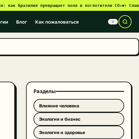
ак Бразилия превращает поля в поглотители CO₂
✎ Славонск
●
гии
Блог
Как пожаловаться
Разделы
Влияние человека
Экология и бизнес
Экология и здоровье