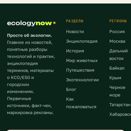
но
[…]
Согласно
медицинские
в
исследованию
маски.
силу
[…]
Не
тех
РАЗДЕЛЫ
РЕГИОНЫ
ecology
now
секрет,
или
Новости
Россия
что
иных
Просто об экологии.
их
причин,
Энциклопедия
Москва
Главное из новостей,
делают
они
понятные разборы
История
Дальний
из
пока
технологий и практик,
восток
синтетических
Мир животных
еще
энциклопедия
материалов.
не
Байкал
Путешествия
терминов, материалы
Чтобы
получили
о КСО/ESG и
Крым
Экотехнологии
одна
широкого
городских
такая
Черное
распространения.
Блог
изменениях.
маска
Недавно
море
Первичные
Как
полностью
было
Татарстан
источники, факт-чек,
пожаловаться
разложилась
совершено
маркировка рекламы.
в
Хабаровс
очередное
земле,
открытие
понадобятся
в