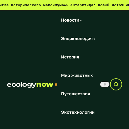
а исторического максимума
✎ Антарктида: новый источник м
●
Новости
▾
Энциклопедия
▾
История
Мир животных
ecology
now
Путешествия
Экотехнологии