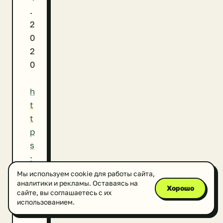
.
2
0
2
0
h
t
t
p
s
:
/
Мы используем cookie для работы сайта,
аналитики и рекламы. Оставаясь на
/
Хорошо
сайте, вы соглашаетесь с их
f
использованием.
o