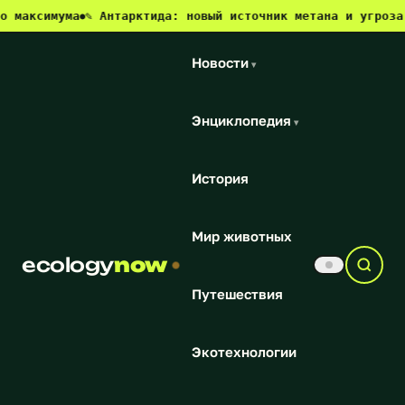
мума
✎ Антарктида: новый источник метана и угроза для кли
●
Новости
▾
Энциклопедия
▾
История
Мир животных
ecology
now
Путешествия
Экотехнологии