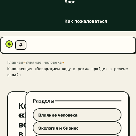
Блог
Как пожаловаться
♻
Главная
→
Влияние человека
→
Конференция «Возвращаем воду в реки» пройдет в режиме
онлайн
Разделы
Конференция
«Возвращаем
Влияние человека
воду
Экология и бизнес
в