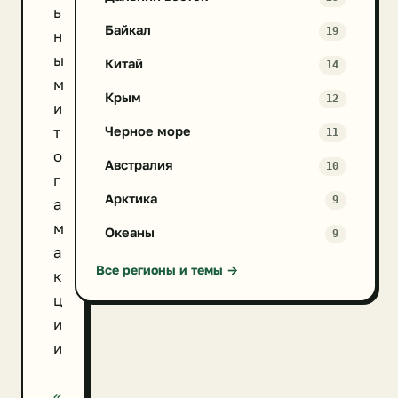
ь
Байкал
19
н
ы
Китай
14
м
Крым
12
и
т
Черное море
11
о
Австралия
10
г
Арктика
9
а
м
Океаны
9
а
Все регионы и темы →
к
ц
и
и
«