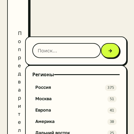
П
о
п
→
р
е
д
Регионы
в
Россия
375
а
р
Москва
51
и
Европа
41
т
Америка
е
30
л
Дальний восток
25