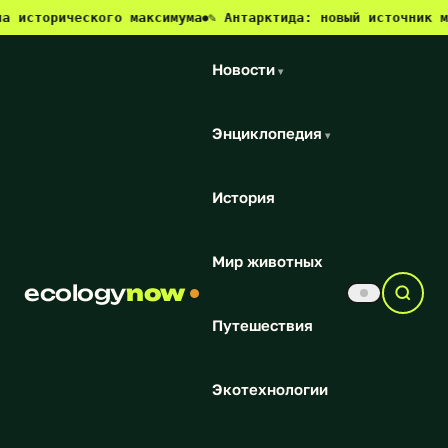
ического максимума
✎ Антарктида: новый источник метана и
●
Новости
▾
Энциклопедия
▾
История
Мир животных
ecology
now
Путешествия
Экотехнологии