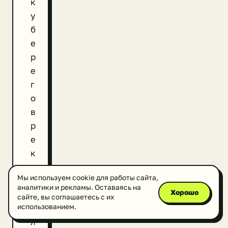
к
у
б
е
р
е
г
о
в
р
е
к
и
Мы используем cookie для работы сайта,
У
аналитики и рекламы. Оставаясь на
Хорошо
р
сайте, вы соглашаетесь с их
использованием.
а
л