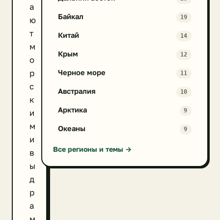
а
Байкал
19
ю
т
Китай
14
м
Крым
12
о
р
Черное море
11
с
Австралия
10
к
Арктика
9
и
м
Океаны
9
и
Все регионы и темы →
в
ы
д
р
а
м