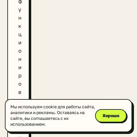
ф
у
н
к
ц
и
о
н
и
р
о
в
а
Мы используем cookie для работы сайта,
т
аналитики и рекламы. Оставаясь на
Хорошо
ь
сайте, вы соглашаетесь с их
использованием.
.