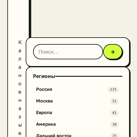
К
а
→
л
а
н
Регионы
о
Россия
375
в
н
Москва
51
а
Европа
41
з
Америка
ы
30
в
Дальний восток
25