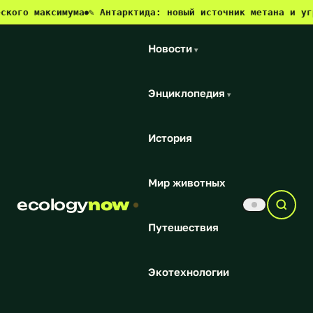
аксимума
✎ Антарктида: новый источник метана и угроза дл
●
Новости
▾
Энциклопедия
▾
История
Мир животных
ecology
now
Путешествия
Экотехнологии