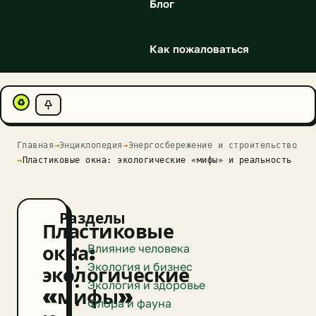
Блог
Как пожаловаться
♻
Главная
→
Энциклопедия
→
Энергосбережение и строительство
→
Пластиковые окна: экологические «мифы» и реальность
Разделы
Пластиковые
Влияние человека
окна:
Экология и бизнес
экологические
Экология и здоровье
«мифы»
Флора и фауна