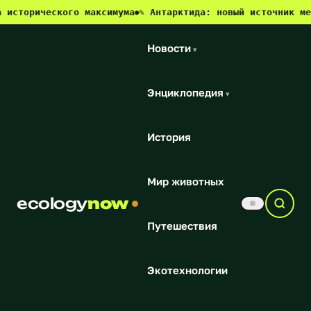
ческого максимума
✎ Антарктида: новый источник метана и 
●
Новости
▾
Энциклопедия
▾
История
Мир животных
ecology
now
Путешествия
Экотехнологии