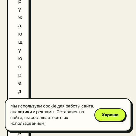
р
у
ж
а
ю
щ
у
ю
с
р
е
д
у
Мы используем cookie для работы сайта,
в
аналитики и рекламы. Оставаясь на
Хорошо
р
сайте, вы соглашаетесь с их
е
использованием.
д