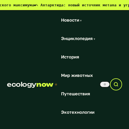
ксимума
✎ Антарктида: новый источник метана и угроза для
●
Новости
▾
Энциклопедия
▾
История
Мир животных
ecology
now
Путешествия
Экотехнологии