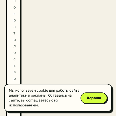
с
о
к
р
а
т
и
л
о
с
ь
в
р
а
Мы используем cookie для работы сайта,
з
аналитики и рекламы. Оставаясь на
ы
Хорошо
сайте, вы соглашаетесь с их
,
использованием.
о