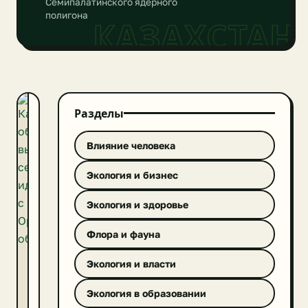
Семипалатинского ядерного
полигона
КАЗАХСТАН
Разделы
ЭКОЛОГИЯ
Казахстан
И ВЛАСТИ
обеспокоен
Влияние человека
выбросами
сероводорода,
Экология и бизнес
идущими
с
Экология и здоровье
Оренбургской
области
Флора и фауна
Министерство
Экология и власти
энергетики
Казахстана
Экология в образовании
обратилось