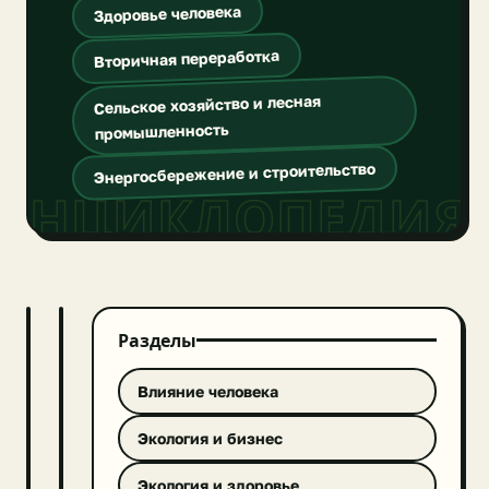
Здоровье человека
Вторичная переработка
Сельское хозяйство и лесная
промышленность
Энергосбережение и строительство
ЭНЦИКЛОПЕДИЯ
Разделы
ВСЕ
ВСЕ
Влияние человека
Что
делают
Экология и бизнес
из
переработанного
Экология и здоровье