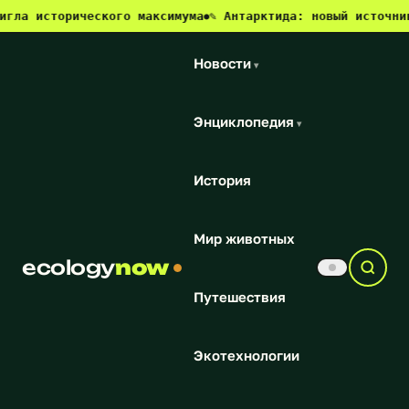
ла исторического максимума
✎ Антарктида: новый источник м
●
Новости
▾
Энциклопедия
▾
История
Мир животных
ecology
now
Путешествия
Экотехнологии