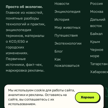
из
проживать
Новости
Россия
[…]
качества?
спор,
Просто об экологии.
в
[…]
Энциклопедия
Москва
и
Главное из новостей,
городах.
есть
понятные разборы
История
Дальний
В
плесень.
технологий и практик,
России
восток
Мир животных
В
энциклопедия
на
Байкал
состоянии
Путешествия
терминов, материалы
сегодняшний
покоя
о КСО/ESG и
Крым
день
Экотехнологии
грибные
городских
в
Черное
споры
Блог
изменениях.
городах
море
в
проживает
Первичные
Как
большом
Татарстан
109
источники, факт-чек,
пожаловаться
количестве
млн
маркировка рекламы.
Хабаровс
содержатся
человек,
в
что
воздушной
составляет
ECOLOGYN
среде.
Мы используем cookie для работы сайта,
74%
Активное
аналитики и рекламы. Оставаясь на
Хорошо
от
сайте, вы соглашаетесь с их
размножение
общей
использованием.
плесневых
© 2026 Ecologynow.ru — все права защищены