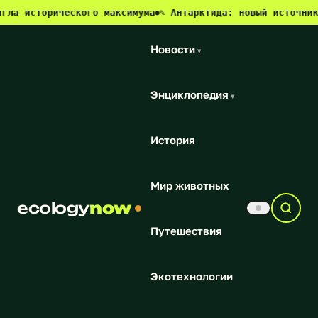
а исторического максимума
✎ Антарктида: новый источник м
●
Новости
▾
Энциклопедия
▾
История
Мир животных
ecology
now
Путешествия
Экотехнологии