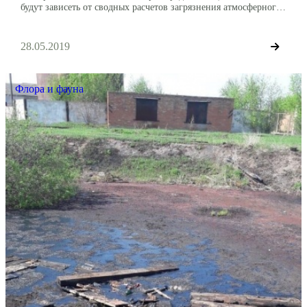
будут зависеть от сводных расчетов загрязнения атмосферного
воздуха. Соответствующий законопроект Правительство
России внесло в нижнюю палату парламента. В случае
принятия законопроекта квоты на выбросы коснутся
28.05.2019
предприятий в Братске, Красноярске, Липецке, Магнитогорске,
Медногорске, Нижнем Тагиле, Новокузнецке, Норильске,
Омске, […]
Флора и фауна