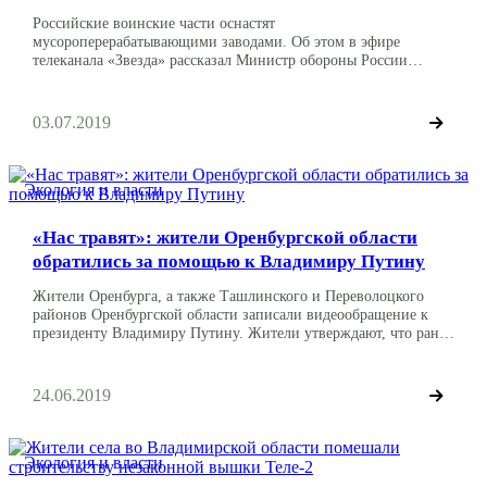
Российские воинские части оснастят
мусороперерабатывающими заводами. Об этом в эфире
телеканала «Звезда» рассказал Министр обороны России
Сергей Шойгу. Он отметил, что такие меры принимаются,
чтобы воинские части не обременяли итак загруженные
субъекты. «Вот я сейчас приехал с очень актуального объекта,
03.07.2019
который называется цех или завод по переработке мусора. Я
думаю, что мы сейчас начнем большую программу обеспечения
[…]
Экология и власти
«Нас травят»: жители Оренбургской области
обратились за помощью к Владимиру Путину
Жители Оренбурга, а также Ташлинского и Переволоцкого
районов Оренбургской области записали видеообращение к
президенту Владимиру Путину. Жители утверждают, что ранее
на территории, где они проживают, была хорошая экология и
«чистый воздух», однако сейчас окружающая среда, в том
числе атмосфера и водоемы «отравлены попутными газами». В
24.06.2019
записи обращения участвовали представители некоммерческой
организации «Национально-промышленная экология». По
словам […]
Экология и власти