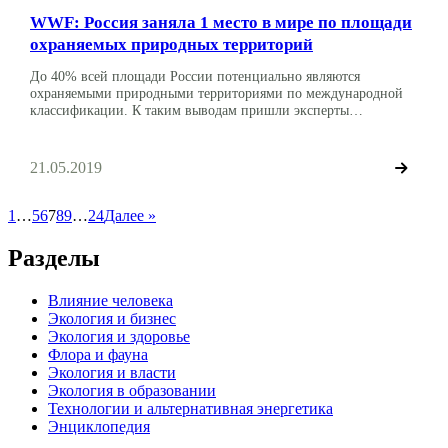
WWF: Россия заняла 1 место в мире по площади
охраняемых природных территорий
До 40% всей площади России потенциально являются
охраняемыми природными территориями по международной
классификации. К таким выводам пришли эксперты
Всемирного фонда дикой природы (WWF). Это самая большая
площадь охраняемых зон в мире. «Эксперты WWF России и
Международного союза охраны природы (IUCN) подсчитали,
21.05.2019
что, согласно международным критериям, площадь охраняемых
природных территорий (ОПТ) России в 3,3 раза больше, чем
считалось […]
1
…
5
6
7
8
9
…
24
Далее »
Разделы
Влияние человека
Экология и бизнес
Экология и здоровье
Флора и фауна
Экология и власти
Экология в образовании
Технологии и альтернативная энергетика
Энциклопедия