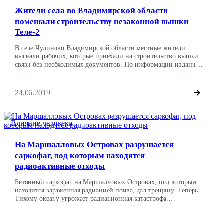
Жители села во Владимирской области
помешали строительству незаконной вышки
Теле-2
В селе Чудиново Владимирской области местные жители
выгнали рабочих, которые приехали на строительство вышки
связи без необходимых документов. По информации издания
«Довод», 22 июня в 4 часа строители начали работы над
заливкой фундамента в нескольких метрах от дома одной из
жительниц села. Женщина, проживающая в этом доме,
24.06.2019
требовала, чтобы рабочие прекратили работы, однако с начала к
ее […]
Влияние человека
На Маршалловых Островах разрушается
саркофаг, под которым находятся
радиоактивные отходы
Бетонный саркофаг на Маршалловых Островах, под которым
находится зараженная радиацией почва, дал трещину. Теперь
Тихому океану угрожает радиационная катастрофа.
Маршалловы Острова известны тем, что с 1946 года служили
полигоном для ядерных испытаний США. До 1958 года на