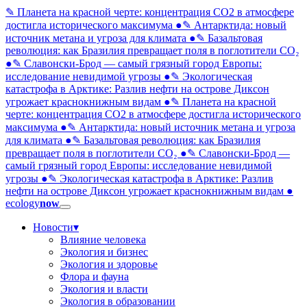
✎ Планета на красной черте: концентрация CO2 в атмосфере
достигла исторического максимума
●
✎ Антарктида: новый
источник метана и угроза для климата
●
✎ Базальтовая
революция: как Бразилия превращает поля в поглотители CO₂
●
✎ Славонски-Брод — самый грязный город Европы:
исследование невидимой угрозы
●
✎ Экологическая
катастрофа в Арктике: Разлив нефти на острове Диксон
угрожает краснокнижным видам
●
✎ Планета на красной
черте: концентрация CO2 в атмосфере достигла исторического
максимума
●
✎ Антарктида: новый источник метана и угроза
для климата
●
✎ Базальтовая революция: как Бразилия
превращает поля в поглотители CO₂
●
✎ Славонски-Брод —
самый грязный город Европы: исследование невидимой
угрозы
●
✎ Экологическая катастрофа в Арктике: Разлив
нефти на острове Диксон угрожает краснокнижным видам
●
ecology
now
Новости
▾
Влияние человека
Экология и бизнес
Экология и здоровье
Флора и фауна
Экология и власти
Экология в образовании