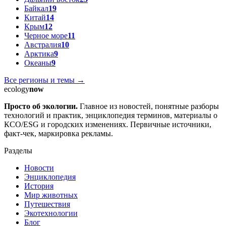
Байкал
19
Китай
14
Крым
12
Черное море
11
Австралия
10
Арктика
9
Океаны
9
Все регионы и темы →
ecology
now
Просто об экологии.
Главное из новостей, понятные разборы
технологий и практик, энциклопедия терминов, материалы о
КСО/ESG и городских изменениях. Первичные источники,
факт-чек, маркировка рекламы.
Разделы
Новости
Энциклопедия
История
Мир животных
Путешествия
Экотехнологии
Блог