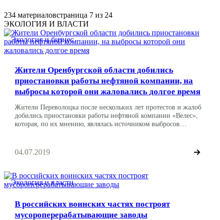
234 материалов
страница 7 из 24
ЭКОЛОГИЯ И ВЛАСТИ
Экология и бизнес
Жители Оренбургской области добились
приостановки работы нефтяной компании, на
выбросы которой они жаловались долгое время
Жители Переволоцка после нескольких лет протестов и жалоб
добились приостановки работы нефтяной компании «Велес»,
которая, по их мнению, являлась источником выбросов
сероводорода. О решении прекратить работу компании до суда
заявил врио губернатора Оренбургской области Денис Паслер.
Он отметил, что сразу после его визита выбросы сероводорода
04.07.2019
продолжились. «Я провел в среду рабочий визит в
Переволоцкий район, […]
Экология и власти
В российских воинских частях построят
мусороперерабатывающие заводы