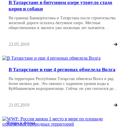
В Татарстане в битумном озере утонуло стадо
коров и собаки
На границе Башкортостана и Татарстана после строительства
железной дороги осталось битумное озеро. Местные
общественники и экологи уже несколько лет пытаются
обратить внимание властей на проблему, однако никаких
действий со стороны чиновников не наблюдается. Как пишет
издание ufa1.ru, озеро из нефтепродуктов располагается в 25
22.05.2019
километрах от Октябрьского. Вблизи находится деревня
Абсалямово. Озеро появилось после строительства
железнодорожный путей […]
Влияние человека
В Татарстане и еще 4 регионах обмелела Волга
На территории Республики Татарстан обмелела Волга и ряд
более мелких рек. Это связано с падением уровня воды в
Куйбышевском водохранилище. Сейчас он уже снизился до
критических значений: на три метра ниже нормы. Причина
такого обмеления и критически низкого уровня воды в
слишком интенсивных сбросах из водохранилища, к которым
21.05.2019
прибегнуло федеральное агентство водных ресурсов,
испугавшись сильного […]
Флора и фауна