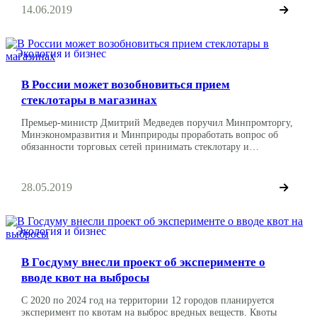
территории островов было испытано 67 ядерных зарядов, в том
14.06.2019
числе «Браво» — сильнейшая водородная бомба, которая в 100
[…]
Экология и бизнес
В России может возобновиться прием
стеклотары в магазинах
Премьер-министр Дмитрий Медведев поручил Минпромторгу,
Минэкономразвития и Минприроды проработать вопрос об
обязанности торговых сетей принимать стеклотару и
полимерные материалы. О таком распоряжении главы
правительства пишут «Известия» со ссылкой на отчет кабмина
перед депутатами Госдумы. Изначально с предложением о
28.05.2019
возврате практики приема пустых бутылок выступили
депутаты от партии «Справедливая Россия». Они, в частности,
предложили обязать продуктовые сети выплачивать […]
Экология и бизнес
В Госдуму внесли проект об эксперименте о
вводе квот на выбросы
С 2020 по 2024 год на территории 12 городов планируется
эксперимент по квотам на выброс вредных веществ. Квоты