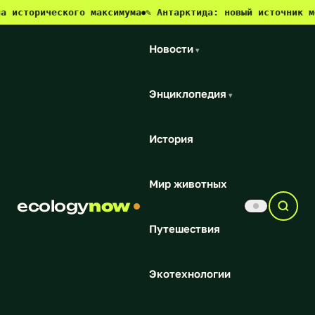
исторического максимума
✎ Антарктида: новый источник мета
●
Новости
▾
Энциклопедия
▾
История
Мир животных
ecology
now
Путешествия
Экотехнологии