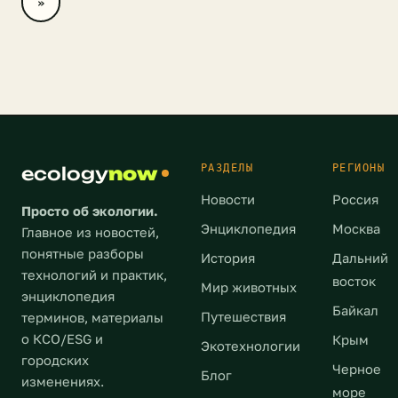
»
В
ссылкой
ведомстве
на
отметили,
главу
что
города
после
Петра
соответствующих
Лазарева.
лабораторных
В
проверок
социальных
РАЗДЕЛЫ
РЕГИОНЫ
ecology
использующей
now
сетях
полигон
велась
Новости
Россия
организации
Просто об экологии.
прямая
Энциклопедия
Москва
будет
Главное из новостей,
трансляция
представлена
с
понятные разборы
История
Дальний
сумма
заседания.
технологий и практик,
восток
Мир животных
причиненного
По
энциклопедия
Байкал
экологического
словам
Путешествия
терминов, материалы
вреда.
мэра
о КСО/ESG и
Крым
Экотехнологии
Согласно
Волоколамска,
городских
Черное
данным
Блог
решение
изменениях.
море
издания,
было