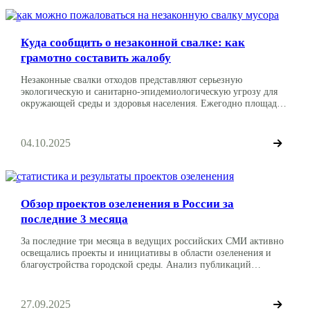
Экология и власти
Куда сообщить о незаконной свалке: как
грамотно составить жалобу
Незаконные свалки отходов представляют серьезную
экологическую и санитарно-эпидемиологическую угрозу для
окружающей среды и здоровья населения. Ежегодно площадь
российских свалок увеличивается на территорию,
сопоставимую с площадью Москвы и Санкт-Петербурга вместе
взятых. Мы подготовили максимально подробное и актуальное
04.10.2025
на осень-2025 руководство, как и куда можно составить
обращение и жалобу на незаконную свалку. На самом деле в
нашей […]
Экология и власти
Обзор проектов озеленения в России за
последние 3 месяца
За последние три месяца в ведущих российских СМИ активно
освещались проекты и инициативы в области озеленения и
благоустройства городской среды. Анализ публикаций
показывает комплексный подход к улучшению экологической
обстановки: от федеральных программ до региональных
решений. Ниже приведён обзор ключевых инфоповодов,
27.09.2025