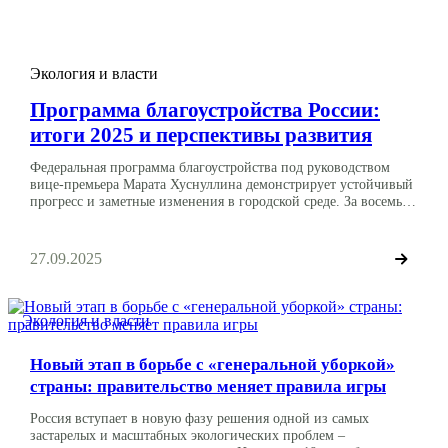
спикеров и достигнутых результатов с прямыми ссылками на
источники. Ключевые проекты и программы Всероссийская
акция […]
Экология и власти
Программа благоустройства России:
итоги 2025 и перспективы развития
Федеральная программа благоустройства под руководством
вице-премьера Марата Хуснуллина демонстрирует устойчивый
прогресс и заметные изменения в городской среде. За восемь
месяцев 2025 года реализованы проекты, затронувшие как
крупные агломерации, так и малые города. В центр внимания
поставлены качество работ, комплексный подход и
27.09.2025
содержательное наполнение общественных пространств.
Результаты за январь–август 2025 года С января по август 2025
[…]
Экология и власти
Новый этап в борьбе с «генеральной уборкой»
страны: правительство меняет правила игры
Россия вступает в новую фазу решения одной из самых
застарелых и масштабных экологических проблем –