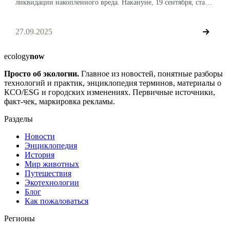
ликвидации накопленного вреда. Накануне, 19 сентября, стало
известно о важных изменениях в федеральном
законодательстве, которые призваны ускорить и
систематизировать «генеральную уборку» страны.
27.09.2025
Правительство обновило правила для регионов по выявлению
и оценке опасных объектов, оставшихся в наследство от
прошлой хозяйственной деятельности. […]
ecology
now
Просто об экологии.
Главное из новостей, понятные разборы
технологий и практик, энциклопедия терминов, материалы о
КСО/ESG и городских изменениях. Первичные источники,
факт-чек, маркировка рекламы.
Разделы
Новости
Энциклопедия
История
Мир животных
Путешествия
Экотехнологии
Блог
Как пожаловаться
Регионы