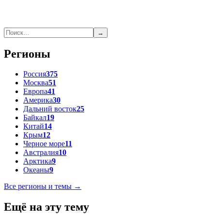
→
Регионы
Россия
375
Москва
51
Европа
41
Америка
30
Дальний восток
25
Байкал
19
Китай
14
Крым
12
Черное море
11
Австралия
10
Арктика
9
Океаны
9
Все регионы и темы →
Ещё на эту тему