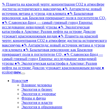
✎ Планета на красной черте: концентрация CO2 в атмосфере
достигла исторического максимума
●
✎ Антарктида: новый
источник метана и угроза для климата
●
✎ Базальтовая
революция: как Бразилия превращает поля в поглотители CO₂
●
✎ Славонски-Брод — самый грязный город Европы:
исследование невидимой угрозы
●
✎ Экологическая
катастрофа в Арктике: Разлив нефти на острове Диксон
угрожает краснокнижным видам
●
✎ Планета на красной
черте: концентрация CO2 в атмосфере достигла исторического
максимума
●
✎ Антарктида: новый источник метана и угроза
для климата
●
✎ Базальтовая революция: как Бразилия
превращает поля в поглотители CO₂
●
✎ Славонски-Брод —
самый грязный город Европы: исследование невидимой
угрозы
●
✎ Экологическая катастрофа в Арктике: Разлив
нефти на острове Диксон угрожает краснокнижным видам
●
ecology
now
Новости
▾
Влияние человека
Экология и бизнес
Экология и здоровье
Флора и фауна
Экология и власти
Экология в образовании