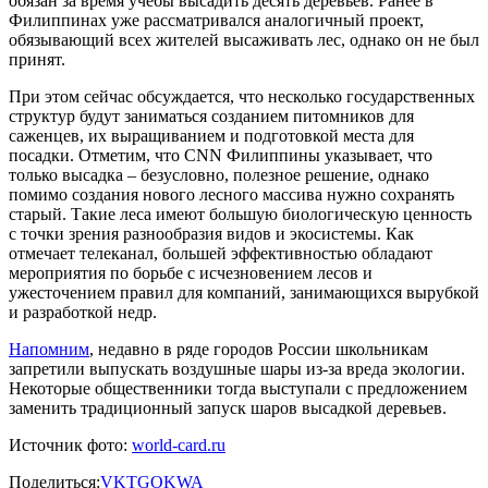
обязан за время учебы высадить десять деревьев. Ранее в
Филиппинах уже рассматривался аналогичный проект,
обязывающий всех жителей высаживать лес, однако он не был
принят.
При этом сейчас обсуждается, что несколько государственных
структур будут заниматься созданием питомников для
саженцев, их выращиванием и подготовкой места для
посадки. Отметим, что CNN Филиппины указывает, что
только высадка – безусловно, полезное решение, однако
помимо создания нового лесного массива нужно сохранять
старый. Такие леса имеют большую биологическую ценность
с точки зрения разнообразия видов и экосистемы. Как
отмечает телеканал, большей эффективностью обладают
мероприятия по борьбе с исчезновением лесов и
ужесточением правил для компаний, занимающихся вырубкой
и разработкой недр.
Напомним
, недавно в ряде городов России школьникам
запретили выпускать воздушные шары из-за вреда экологии.
Некоторые общественники тогда выступали с предложением
заменить традиционный запуск шаров высадкой деревьев.
Источник фото:
world-card.ru
Поделиться:
VK
TG
OK
WA