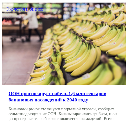
Подмосковье каждый объект […]
Экология и бизнес
ООН прогнозирует гибель 1,6 млн гектаров
банановых насаждений к 2040 году
Банановый рынок столкнулся с серьезной угрозой, сообщает
сельхозподразделение ООН. Бананы заразились грибком, и он
распространяется на большое количество насаждений. Всего к
2040 году от заразы может погибнуть 1,6 млн гектаров