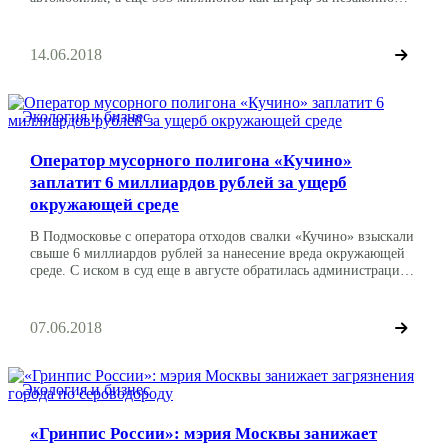
полученную прибыль. Как сообщили в компании, они не
открещиваются от обвинений и согласны выплатить эту сумму.
В концерне заявили, что своим решением не отвергать
14.06.2018
обвинения и выплатить эту сумму смогут повлиять […]
Экология и бизнес
Оператор мусорного полигона «Кучино»
заплатит 6 миллиардов рублей за ущерб
окружающей среде
В Подмосковье с оператора отходов свалки «Кучино» взыскали
свыше 6 миллиардов рублей за нанесение вреда окружающей
среде. С иском в суд еще в августе обратилась администрация
Балашихи. Поводом для такого обращения стала жалоба
местных жителей на свалку. Она была озвучена в ходе «прямой
линии» президента Владимира Путина. После жалоб жителей
07.06.2018
на ухудшение экологии вокруг полигона […]
Экология и бизнес
«Гринпис России»: мэрия Москвы занижает