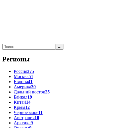
→
Регионы
Россия
375
Москва
51
Европа
41
Америка
30
Дальний восток
25
Байкал
19
Китай
14
Крым
12
Черное море
11
Австралия
10
Арктика
9
Океаны
9