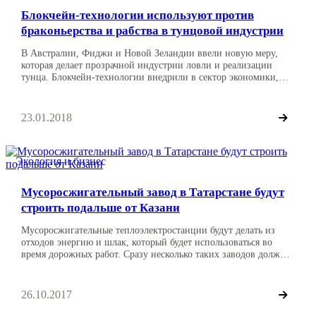
Блокчейн-технологии используют против
браконьерства и рабства в тунцовой индустрии
В Австралии, Фиджи и Новой Зеландии ввели новую меру,
которая делает прозрачной индустрии ловли и реализации
тунца. Блокчейн-технологии внедрили в сектор экономики,
чтобы следить за рыбой от приманки до плиты. Кампанию по
легализации рынка проводит Всемирный фонд дикой природа,
компания ConsenSys и Sea Quest Fiji Ltd. Пока они работают на
23.01.2018
островах Тихого океана. Предполагается, что […]
Экология и бизнес
Мусоросжигательный завод в Татарстане будут
строить подальше от Казани
Мусоросжигательные теплоэлектростанции будут делать из
отходов энергию и шлак, который будет использоваться во
время дорожных работ. Сразу несколько таких заводов должны
появиться в Московской области и Республике Татарстан по
госпрограмме. После протестов жителей Казани объект
решили строить в Зеленодольском районе. Компания-
26.10.2017
застройщик «РТ-Инвест» сообщает, что мусоросжигательные
заводы будут перерабатывать отходы в электроэнергию. В