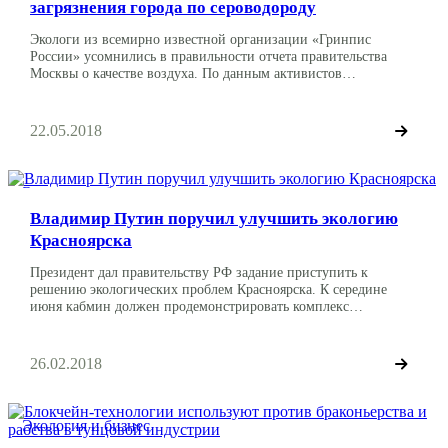
загрязнения города по сероводороду
Экологи из всемирно известной организации «Гринпис
России» усомнились в правильности отчета правительства
Москвы о качестве воздуха. По данным активистов
организации, в администрации столицы использовали не
принятый в стране ПДК, а один из критериев ВОЗ. Это, якобы,
было сделано, чтобы показатель загазованности сероводородом
22.05.2018
был как можно ниже. Власти сравнивали фактическую
загазованность с пороговым значением в 0,15 […]
Экология и бизнес
Владимир Путин поручил улучшить экологию
Красноярска
Президент дал правительству РФ задание приступить к
решению экологических проблем Красноярска. К середине
июня кабмин должен продемонстрировать комплекс
мероприятий по улучшению экологии города. Согласно
поручению, в создании плана должны принять участие не
только федеральное правительство, но и региональные власти
26.02.2018
вместе с другими структурами. Приоритетной задачей ставится
выработка мер по уменьшению выбросов. В начале февраля
несколько […]
Экология и бизнес