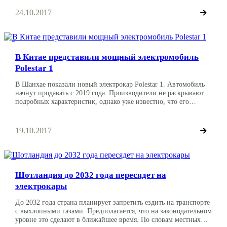
банановых насаждений. Это одна шестая от существующего
рынка. Их может «захватить» TR4, что в переводе означает
24.10.2017
«тропическая гонка». Бананы из-за нее увядают. Для борьбы
[…]
Экология и бизнес
В Китае представили мощный электромобиль
Polestar 1
В Шанхае показали новый электрокар Polestar 1. Автомобиль
начнут продавать с 2019 года. Производители не раскрывают
подробных характеристик, однако уже известно, что его
мощность составит 600 лошадиных сил. Polestar 1
производится в Китае. Недавно его представили в Шанхае.
Автомобиль оснащен гибридной моделью с поддержкой
19.10.2017
двигателя внутреннего сгорания. Анонсировано, что Polestar 1
сможет ехать примерно 150 […]
Технологии и альтернативная энергетика
Шотландия до 2032 года пересядет на
электрокары
До 2032 года страна планирует запретить ездить на транспорте
с выхлопными газами. Предполагается, что на законодательном
уровне это сделают в ближайшее время. По словам местных