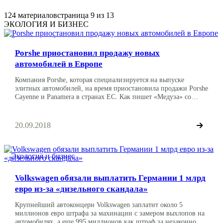
124 материалов
страница 9 из 13
ЭКОЛОГИЯ И БИЗНЕС
Экология и бизнес
Porshe приостановил продажу новых
автомобилей в Европе
Компания Porshe, которая специализируется на выпуске
элитных автомобилей, на время приостановила продажи Porshe
Cayenne и Panamera в странах ЕС. Как пишет «Медуза» со
ссылкой на немецкие СМИ, это связано с вступлением в силу
новых нормативов по составу выхлопных газов и их замеров.
Теперь содержание вредных токсинов должно быть
20.09.2018
уменьшено, к чему, по данным СМИ, и […]
Экология и бизнес
Volkswagen обязали выплатить Германии 1 млрд
евро из-за «дизельного скандала»
Крупнейший автоконцерн Volkswagen заплатит около 5
миллионов евро штрафа за махинации с замером выхлопов на
автомобилях, а еще 995 миллионов как штраф за незаконно