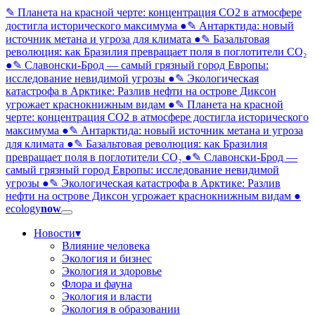
✎ Планета на красной черте: концентрация CO2 в атмосфере
достигла исторического максимума
●
✎ Антарктида: новый
источник метана и угроза для климата
●
✎ Базальтовая
революция: как Бразилия превращает поля в поглотители CO₂
●
✎ Славонски-Брод — самый грязный город Европы:
исследование невидимой угрозы
●
✎ Экологическая
катастрофа в Арктике: Разлив нефти на острове Диксон
угрожает краснокнижным видам
●
✎ Планета на красной
черте: концентрация CO2 в атмосфере достигла исторического
максимума
●
✎ Антарктида: новый источник метана и угроза
для климата
●
✎ Базальтовая революция: как Бразилия
превращает поля в поглотители CO₂
●
✎ Славонски-Брод —
самый грязный город Европы: исследование невидимой
угрозы
●
✎ Экологическая катастрофа в Арктике: Разлив
нефти на острове Диксон угрожает краснокнижным видам
●
ecology
now
Новости
▾
Влияние человека
Экология и бизнес
Экология и здоровье
Флора и фауна
Экология и власти
Экология в образовании