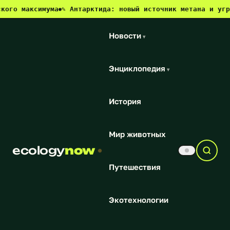
ксимума
✎ Антарктида: новый источник метана и угроза для
●
Новости
▾
Энциклопедия
▾
История
Мир животных
ecology
now
Путешествия
Экотехнологии