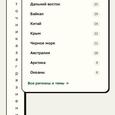
т
Дальний восток
25
о
Байкал
19
ч
Китай
н
14
и
Крым
12
к
Черное море
11
а
з
Австралия
10
а
Арктика
9
г
Океаны
р
9
я
Все регионы и темы →
з
н
е
н
и