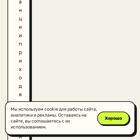
а
н
ц
и
и
п
р
и
х
о
д
я
т
Мы используем cookie для работы сайта,
с
аналитики и рекламы. Оставаясь на
Хорошо
т
сайте, вы соглашаетесь с их
использованием.
а
н