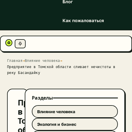
Блог
Как пожаловаться
♻
Главная
→
Влияние человека
→
Предприятие в Томской области сливает нечистоты в
реку Басандайку
Разделы
Предприятие
в
Влияние человека
Томской
Экология и бизнес
области