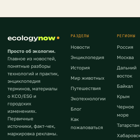
достигла
будут.
продавать
финального
Фонд
гели
этапа.
[…]
для
По
душа
словам
и
министра,
РАЗДЕЛЫ
РЕГИОНЫ
ecology
now
шампуни
отечественные
Новости
Россия
на
электрокары
Просто об экологии.
розлив.
Энциклопедия
Москва
отличаются
Главное из новостей,
Все
от
понятные разборы
История
Дальний
для
зарубежных
технологий и практик,
восток
того,
Мир животных
уникальным
энциклопедия
чтобы
Байкал
тяговым
Путешествия
терминов, материалы
сократить
двигателем,
о КСО/ESG и
Крым
Экотехнологии
количество
он
городских
выбрасываемого
Черное
более
Блог
изменениях.
пластика.
море
эффективный
Первичные
Как
Покупателю
и
Татарстан
источники, факт-чек,
пожаловаться
достаточно
универсальный.
маркировка рекламы.
один
Хабаровс
Предполагается,