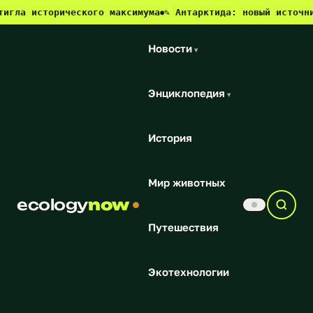
ла исторического максимума
✎ Антарктида: новый источник 
●
Новости
▾
Энциклопедия
▾
История
Мир животных
ecology
now
Путешествия
Экотехнологии