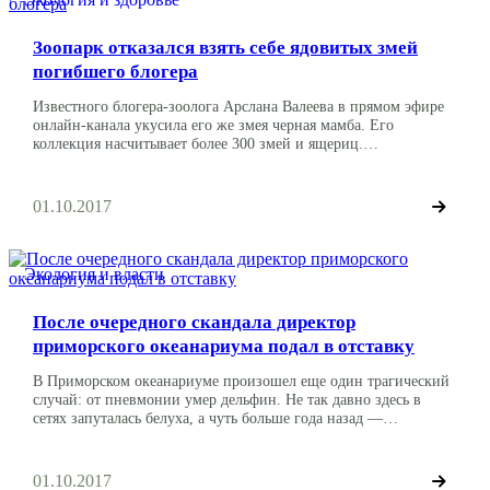
Зоопарк отказался взять себе ядовитых змей
погибшего блогера
Известного блогера-зоолога Арслана Валеева в прямом эфире
онлайн-канала укусила его же змея черная мамба. Его
коллекция насчитывает более 300 змей и ящериц.
Ленинградский зоопарк отказался взять их себе. В учреждении
сообщили, что они не содержат ядовитых змей и ящериц,
поэтому не могут забрать животных. Об этом пишет
01.10.2017
«Российская газета» со ссылкой на представителя зоопарка.
Они […]
Экология и власти
После очередного скандала директор
приморского океанариума подал в отставку
В Приморском океанариуме произошел еще один трагический
случай: от пневмонии умер дельфин. Не так давно здесь в
сетях запуталась белуха, а чуть больше года назад —
отравились три дельфина. Глава учреждения ушел с поста по
собственному желанию в связи со сложившимся
общественным мнением. Дельфин погиб от пневмонии. В нее
01.10.2017