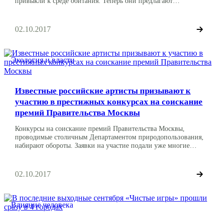
привыкли к среде обитания. Теперь они предлагают
восстанавливать популяцию на всей территории региона. Глава
института проблем экологии считает, что наиболее
приемлемой территорией обитания для переднеазиатских
02.10.2017
леопардов может стать Дагестан или Северная Осетия. Так
заявил ТАСС ученый Вячеслав Рожнов. По мнению
исследователя, к проблеме […]
Экология и власти
Известные российские артисты призывают к
участию в престижных конкурсах на соискание
премий Правительства Москвы
Конкурсы на соискание премий Правительства Москвы,
проводимые столичным Департаментом природопользования,
набирают обороты. Заявки на участие подали уже многие
ВУЗы, компании, проектные бюро и экологические
организации. В Го Экологии не остались в стороне и
известные российские артисты. Буквально на днях в
02.10.2017
официальном инстаграме столичного Департамента
природопользования появились видео-обращения Дмитрия
Маликова, Аниты Цой , певицы Алсу к […]
Влияние человека