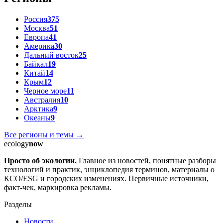
Россия
375
Москва
51
Европа
41
Америка
30
Дальний восток
25
Байкал
19
Китай
14
Крым
12
Черное море
11
Австралия
10
Арктика
9
Океаны
9
Все регионы и темы →
ecology
now
Просто об экологии.
Главное из новостей, понятные разборы
технологий и практик, энциклопедия терминов, материалы о
КСО/ESG и городских изменениях. Первичные источники,
факт-чек, маркировка рекламы.
Разделы
Новости