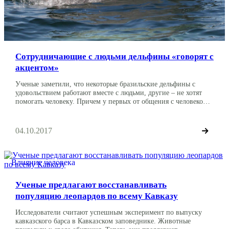
Сотрудничающие с людьми дельфины «говорят с
акцентом»
Ученые заметили, что некоторые бразильские дельфины с
удовольствием работают вместе с людьми, другие – не хотят
помогать человеку. Причем у первых от общения с человеком
появился своеобразный акцент. Исследователи из
Федерального университета Бразилии опубликовали в местном
журнале интересную работу. Ученые предполагают, что своим
04.10.2017
акцентом дельфины делят себя на группы: одни согласны
сотрудничать с людьми, другие нет. […]
Влияние человека
Ученые предлагают восстанавливать
популяцию леопардов по всему Кавказу
Исследователи считают успешным эксперимент по выпуску
кавказского барса в Кавказском заповеднике. Животные