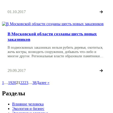
остановился на проблеме раздельного сбора мусора и привел в
пример столицы европейских стран, где располагаются
аналогичные заводы. Правозащитники просят приостановить
01.10.2017
проект. Строительство мусоросжигательного завода
предложили приостановить Проблему перед президентом
поднял заместитель председателя Совета при главе […]
Экология и власти
В Московской области созданы шесть новых
заказников
В подмосковных заказниках нельзя рубить деревья, охотиться,
жечь костры, возводить сооружения, добывать что-либо и
многое другое. Региональные власти образовали памятники
природы и заказники. Под охрану попали пять природных
памятников — Широколиственные леса, Семь ключей, Долина
реки Волгуши и Парамоновский овраг. Также власти решили
29.09.2017
придать охранный статус Дубовицкому лесу и для Попова
болота. Ответственные за тему […]
1
…
19
20
21
22
23
…
38
Далее »
Разделы
Влияние человека
Экология и бизнес