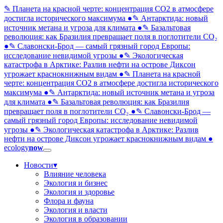
✎ Планета на красной черте: концентрация CO2 в атмосфере
достигла исторического максимума
●
✎ Антарктида: новый
источник метана и угроза для климата
●
✎ Базальтовая
революция: как Бразилия превращает поля в поглотители CO₂
●
✎ Славонски-Брод — самый грязный город Европы:
исследование невидимой угрозы
●
✎ Экологическая
катастрофа в Арктике: Разлив нефти на острове Диксон
угрожает краснокнижным видам
●
✎ Планета на красной
черте: концентрация CO2 в атмосфере достигла исторического
максимума
●
✎ Антарктида: новый источник метана и угроза
для климата
●
✎ Базальтовая революция: как Бразилия
превращает поля в поглотители CO₂
●
✎ Славонски-Брод —
самый грязный город Европы: исследование невидимой
угрозы
●
✎ Экологическая катастрофа в Арктике: Разлив
нефти на острове Диксон угрожает краснокнижным видам
●
ecology
now
Новости
▾
Влияние человека
Экология и бизнес
Экология и здоровье
Флора и фауна
Экология и власти
Экология в образовании