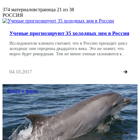
374 материалов
страница 21 из 38
РОССИЯ
Флора и фауна
Ученые прогнозируют 35 холодных зим в России
Исследователи климата считают, что в Россию приходит цикл
холодных зим середины двадцатого века. Это не значит, что
мороз будет рекордным. Тем не менее ученые склоняются к
версии 35 холодных зим в стране. Такую версию выдвинул
информагентству ТАСС академик РАН Владимир Мельников,
который также возглавляет институт криологии и криософии в
04.10.2017
Тюменском госуниверситете (ТГУ). Мельников отмечает, что
[…]
Флора и фауна