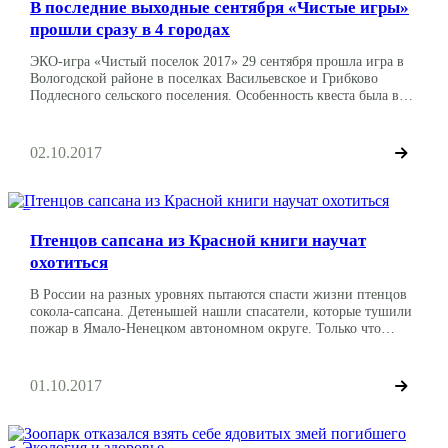
В последние выходные сентября «Чистые игры»
прошли сразу в 4 городах
ЭКО-игра «Чистый поселок 2017» 29 сентября прошла игра в
Вологодской районе в поселках Васильевское и Грибково
Подлесного сельского поселения. Особенность квеста была в
том, что два поселка соревновались друг с другом в режиме
онлайн. На уборку обоих поселков пришло 77 участников,
которые совместными усилиями собрали 114 мешков мусора.
02.10.2017
Помимо мусора были найдены такие занятные вещи, как
ласты, […]
Влияние человека
Птенцов сапсана из Красной книги научат
охотиться
В России на разных уровнях пытаются спасти жизни птенцов
сокола-сапсана. Детенышей нашли спасатели, которые тушили
пожар в Ямало-Ненецком автономном округе. Только что
родившиеся сапсанята находились на небольшом участке
посреди большого болота и подступающего огня. Изначально
их приютил замдиректора заповедника в селе Красноселькуп.
01.10.2017
Они подросли и соколят решили выпустить на волю. Но
эксперты предположили, что птенцы […]
Экология и здоровье