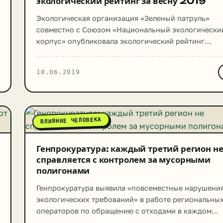
экологический рейтинг за весну 2019
Экологическая организация «Зеленый патруль»
совместно с Союзом «Национальный экологически
корпус» опубликовала экологический рейтинг
регионов России по итогам весны 2019 года.
Лидирующие позиции в рейтинге заняли следующи
10.06.2019
регионы: Список аутсайдеров по сравнению с
рейтингом за зиму 2018-2019 года практически не
изменился. Самыми грязными регионами «Зеленый
патруль» считает: Глава «Зеленого патруля» Андре
ВЛИЯНИЕ ЧЕЛОВЕКА
Нагибин рассказал порталу news.ru, что во […]
Генпрокуратура: каждый третий регион н
справляется с контролем за мусорными
полигонами
Генпрокуратура выявила «повсеместные нарушени
экологических требований» в работе региональны
операторов по обращению с отходами в каждом
третьем регионе России. Соответствующее