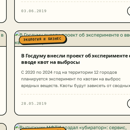
представление за подписью первого заместителя
03.06.2019
генерального прокурора Александра Буксмана бы
внесено в адрес Минприроды. В письме прокурора
отмечается, что из-за нарушения требований
загрязнение окружающей среды происходит в Алта
ЭКОЛОГИЯ И БИЗНЕС
Бурятии, Дагестане, Марий Эл, Мордовии, Хакасии,
Красноярском […]
В Госдуму внесли проект об эксперименте 
вводе квот на выбросы
С 2020 по 2024 год на территории 12 городов
планируется эксперимент по квотам на выброс
вредных веществ. Квоты будут зависеть от сводны
расчетов загрязнения атмосферного воздуха.
Соответствующий законопроект Правительство
28.05.2019
России внесло в нижнюю палату парламента. В слу
принятия законопроекта квоты на выбросы коснут
предприятий в Братске, Красноярске, Липецке,
Магнитогорске, Медногорске, Нижнем Тагиле,