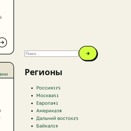
й
е
→
й
Регионы
е
Россия
375
Москва
51
Европа
41
Америка
я
30
х
Дальний восток
25
Байкал
19