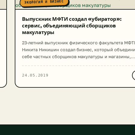
ЭКОЛОГИЯ И БИЗНЕС
Новокузнецке, Норильске, Омске, […]
Выпускник МФТИ создал «убиратор»:
сервис, объединяющий сборщиков
макулатуры
23-летний выпускник физического факультета МФТ
Никита Никишин создал бизнес, который объедини
себе частных сборщиков макулатуры и магазины,
склады, офисы. Сервис устроен по аналогии с
«Яндекс-такси» или «Uber». Как пишет газета
24.05.2019
«Ведомости», в столице насчитываются тысячи
водителей, которые зарабатывают сбором и сдачей
макулатуры. В пунктах приема вторсырья бумагу и
картон принимают по 6-8 тысяч рублей за тонну.
Сервис, […]