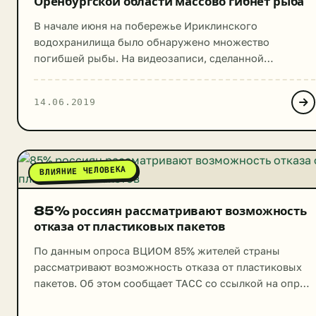
Оренбургской области массово гибнет рыба
В начале июня на побережье Ириклинского
водохранилища было обнаружено множество
погибшей рыбы. На видеозаписи, сделанной
очевидцами видно, что вся береговая линия завалена
рыбой, причем, большинство особей достаточно
14.06.2019
крупного размера: от 15 сантиметров и больше. Также
тушки рыбы плавают и у берега, в воде. По подсчетам
Орской природоохранной прокуратуры погибло как
минимум 40 тысяч особей. Проверку […]
ВЛИЯНИЕ ЧЕЛОВЕКА
85% россиян рассматривают возможность
отказа от пластиковых пакетов
По данным опроса ВЦИОМ 85% жителей страны
рассматривают возможность отказа от пластиковых
пакетов. Об этом сообщает ТАСС со ссылкой на опрос
социологического центра. По данным исследования
68% опрошенных покупают пакеты для хранения в нем