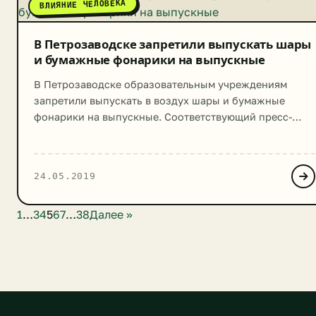
ВЛИЯНИЕ ЧЕЛОВЕКА
частности, предложили обязать продуктовые сети
выплачивать […]
В Петрозаводске запретили выпускать шары
и бумажные фонарики на выпускные
В Петрозаводске образовательным учреждениям
запретили выпускать в воздух шары и бумажные
фонарики на выпускные. Соответствующий пресс-
релиз появился на сайте местной администрации, а
требование было направлено в школы. В пресс-релизе
говорилось, что шары вредят экологии, загрязняют
24.05.2019
природу и убивают животных: «Экологи призывают не
отпускать в небо воздушные шары и бумажные
1
…
3
4
5
6
7
…
38
Далее »
фонарики со свечами. Это оказывает негативное
воздействие на […]