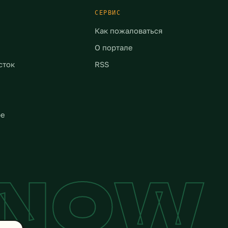
СЕРВИС
Как пожаловаться
О портале
сток
RSS
ре
YNOW