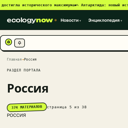
игла исторического максимума
✎ Антарктида: новый источни
●
ecology
now
Новости
Энциклопедия
▾
▾
♻
Главная
→
Россия
РАЗДЕЛ ПОРТАЛА
Россия
374 МАТЕРИАЛОВ
страница 5 из 38
РОССИЯ