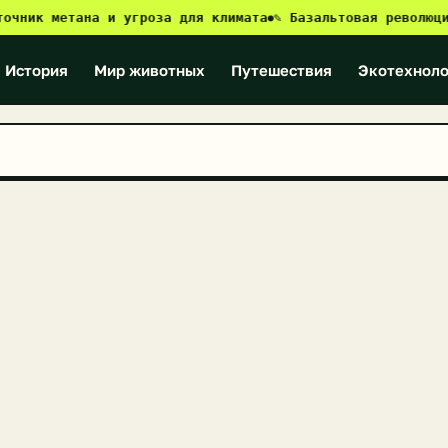
к метана и угроза для климата
✎ Базальтовая революция: к
●
История
Мир животных
Путешествия
Экотехноло