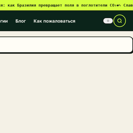
ак Бразилия превращает поля в поглотители CO₂
✎ Славонск
●
гии
Блог
Как пожаловаться