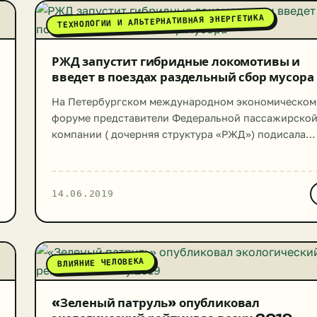
ТЕХНОЛОГИИ И АЛЬТЕРНАТИВНАЯ ЭНЕРГЕТИКА
РЖД запустит гибридные локомотивы и
введет в поездах раздельный сбор мусора
На Петербургском международном экономическом
форуме представители Федеральной пассажирско
компании ( дочерняя структура «РЖД») подисала
меморандум с компанией «Российский экологичес
оператор» ( компания, которая является проводни
реформы по обращению с ТБО в России). Соглашен
14.06.2019
подразумевает разработку проекта по раздельном
сбору отходов в поездах. «Российский экологичес
оператор заинтересован во внедрении систем
раздельного сбора мусора в России. Мы […]
ВЛИЯНИЕ ЧЕЛОВЕКА
«Зеленый патруль» опубликовал