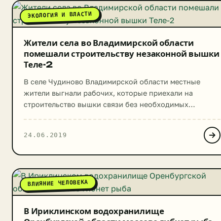
ЭКОЛОГИЯ И ВЛАСТИ
Жители села во Владимирской области
помешали строительству незаконной вышки
Теле-2
В селе Чудиново Владимирской области местные
жители выгнали рабочих, которые приехали на
строительство вышки связи без необходимых
документов. По информации издания «Довод», 22
июня в 4 часа строители начали работы над заливкой
24.06.2019
фундамента в нескольких метрах от дома одной из
жительниц села. Женщина, проживающая в этом доме,
требовала, чтобы рабочие прекратили работы, однако
с начала к ее […]
ВЛИЯНИЕ ЧЕЛОВЕКА
В Ириклинском водохранилище