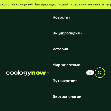
аксимума
✎ Антарктида: новый источник метана и угроза для
●
Новости
▾
Энциклопедия
▾
История
Мир животных
ecology
now
Путешествия
Экотехнологии