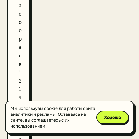
а
с
о
б
р
а
л
а
1
2
1
ч
е
Мы используем cookie для работы сайта,
л
аналитики и рекламы. Оставаясь на
Хорошо
сайте, вы соглашаетесь с их
о
использованием.
в