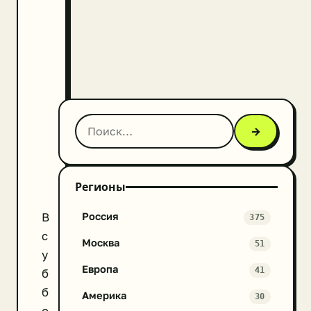
→
Регионы
В
Россия
375
с
Москва
51
у
Европа
41
б
б
Америка
30