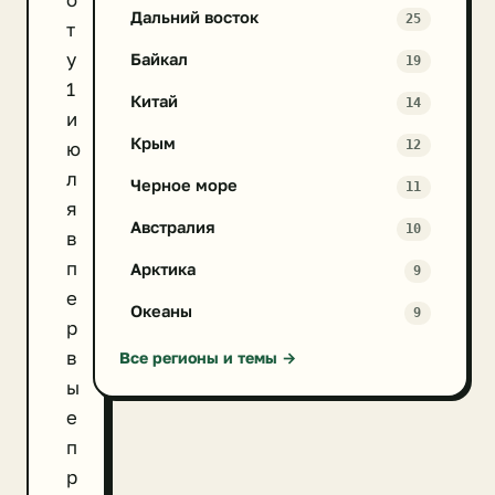
о
Дальний восток
25
т
у
Байкал
19
1
Китай
14
и
Крым
12
ю
л
Черное море
11
я
Австралия
10
в
п
Арктика
9
е
Океаны
9
р
в
Все регионы и темы →
ы
е
п
р