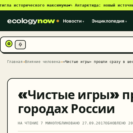
торического максимума
✎ Антарктида: новый источник метан
●
ecology
now
Новости
Энциклопедия
▾
▾
♻
Главная
→
Влияние человека
→
«Чистые игры» прошли сразу в ше
«Чистые игры» п
городах России
НА ЧТЕНИЕ 7 МИН
ОПУБЛИКОВАНО
27.09.2017
ОБНОВЛЕНО
20