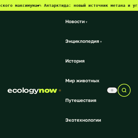
ксимума
✎ Антарктида: новый источник метана и угроза для
●
Новости
▾
Энциклопедия
▾
История
Мир животных
ecology
now
Путешествия
Экотехнологии