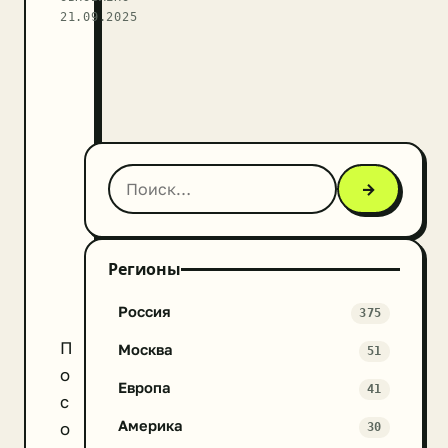
21.09.2025
→
Регионы
Россия
375
П
Москва
51
о
Европа
41
с
Америка
о
30