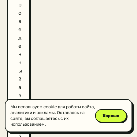
р
о
в
е
д
е
н
н
ы
й
а
в
с
Мы используем cookie для работы сайта,
т
аналитики и рекламы. Оставаясь на
Хорошо
сайте, вы соглашаетесь с их
р
использованием.
и
й