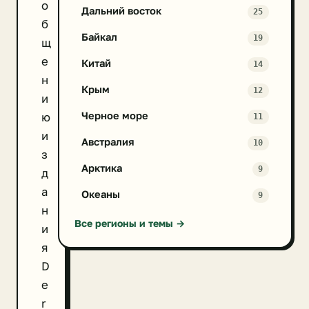
о
Дальний восток
25
б
Байкал
19
щ
е
Китай
14
н
Крым
12
и
Черное море
ю
11
и
Австралия
10
з
Арктика
9
д
а
Океаны
9
н
Все регионы и темы →
и
я
D
e
r