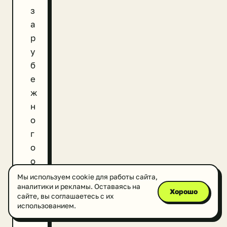
з
а
р
у
б
е
ж
н
о
г
о
о
б
Мы используем cookie для работы сайта,
аналитики и рекламы. Оставаясь на
о
Хорошо
сайте, вы соглашаетесь с их
р
использованием.
у