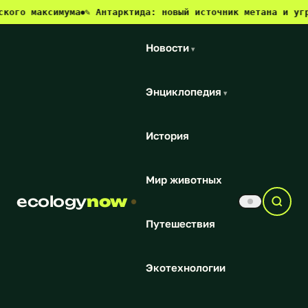
ксимума
✎ Антарктида: новый источник метана и угроза для
●
Новости
▾
Энциклопедия
▾
История
Мир животных
ecology
now
Путешествия
Экотехнологии