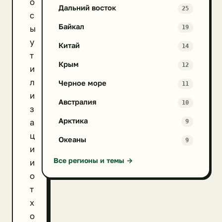
о
Дальний восток
25
с
Байкал
ы
19
у
Китай
14
т
Крым
12
и
л
Черное море
11
и
Австралия
10
з
Арктика
а
9
ц
Океаны
9
и
Все регионы и темы →
и
о
т
х
о