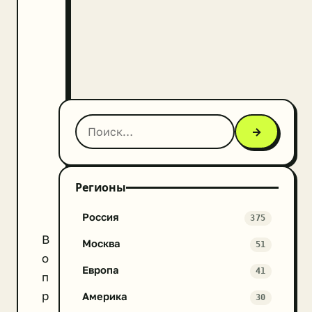
→
Регионы
Россия
375
В
Москва
51
о
Европа
41
п
р
Америка
30