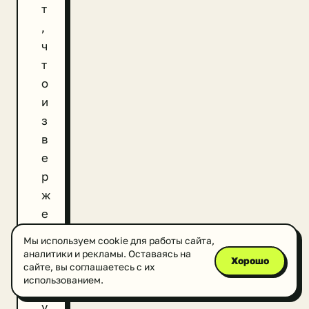
т
,
ч
т
о
и
з
в
е
р
ж
е
н
Мы используем cookie для работы сайта,
и
аналитики и рекламы. Оставаясь на
Хорошо
сайте, вы соглашаетесь с их
е
использованием.
в
у