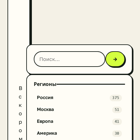
→
Регионы
В
с
Россия
375
к
Москва
51
о
Европа
р
41
о
Америка
30
м