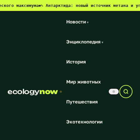
аксимума
✎ Антарктида: новый источник метана и угроза дл
●
Новости
▾
Энциклопедия
▾
История
Мир животных
ecology
now
Путешествия
Экотехнологии