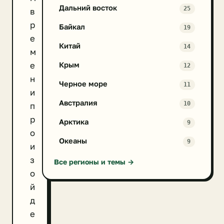
Дальний восток
25
в
р
Байкал
19
е
Китай
14
м
е
Крым
12
н
Черное море
11
и
Австралия
10
п
р
Арктика
9
о
Океаны
9
и
з
Все регионы и темы →
о
й
д
е