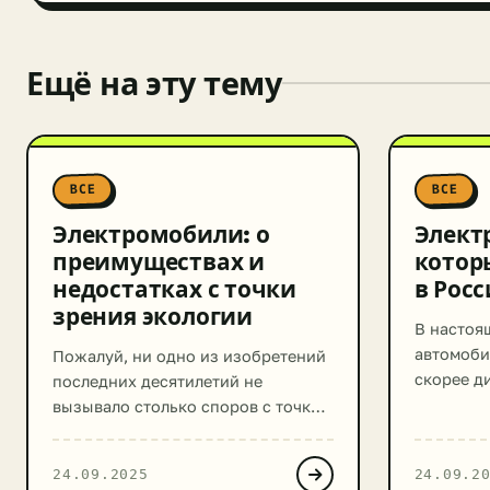
Ещё на эту тему
ВСЕ
ВСЕ
Электромобили: о
Элект
преимуществах и
котор
недостатках с точки
в Рос
зрения экологии
В настоя
автомоби
Пожалуй, ни одно из изобретений
скорее д
последних десятилетий не
рационал
вызывало столько споров с точки
ресурсов 
зрения воздействия на экологию,
сожалени
как электромобили. С одной
24.09.2025
24.09.2
автомоби
стороны рост популярности