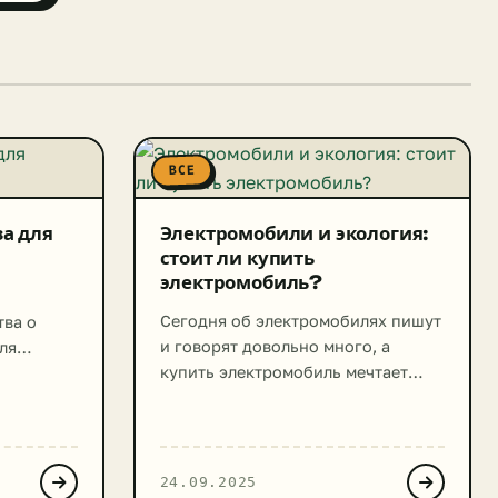
ВСЕ
а для
Электромобили и экология:
стоит ли купить
электромобиль?
Сегодня об электромобилях пишут
тва о
и говорят довольно много, а
ля
купить электромобиль мечтает
торые
чуть ли не каждый второй
льшим
автолюбитель. Большинство видят
я
в этом новом, современном виде
тва
транспорта не только
24.09.2025