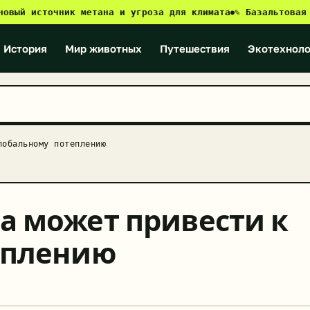
источник метана и угроза для климата
✎ Базальтовая револю
●
История
Мир животных
Путешествия
Экотехноло
лобальному потеплению
а может привести к
еплению