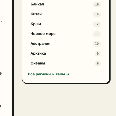
Байкал
19
Китай
14
,
Крым
12
Черное море
11
Австралия
10
Арктика
9
Океаны
9
е
Все регионы и темы →
з