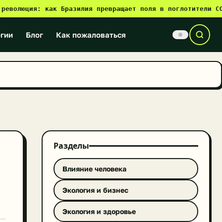
ция: как Бразилия превращает поля в поглотители CO₂
✎ Сл
●
гии
Блог
Как пожаловаться
Разделы
Влияние человека
Экология и бизнес
Экология и здоровье