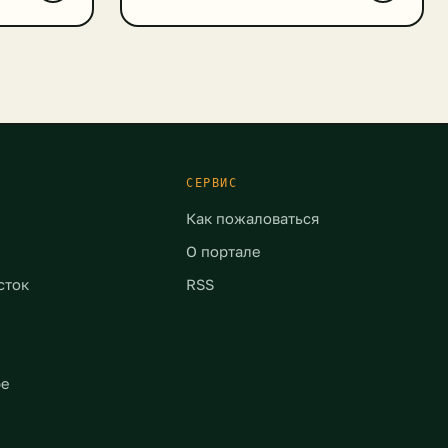
максимальный комфорт, но и
брасывают
абсолютную безопасность для
ичество
здоровья своих близких и защиты
 ученые
экологии. Другие, наоборот,
о эта
уверены, что в электрокарах скрыт
определенный риск как для
человека, так и для окружающей
ор на
[…]
огие
СЕРВИС
Как пожаловаться
О портале
сток
RSS
ре