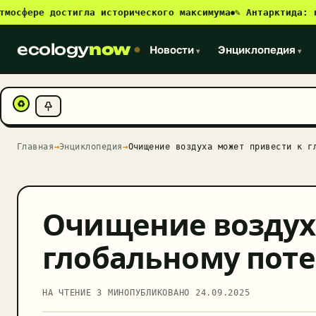
ре достигла исторического максимума
✎ Антарктида: новый 
●
ecology
now
Новости
Энциклопедия
▾
▾
♻
Главная
→
Энциклопедия
→
Очищение воздуха может привести к г
Очищение воздух
глобальному пот
НА ЧТЕНИЕ 3 МИН
ОПУБЛИКОВАНО
24.09.2025