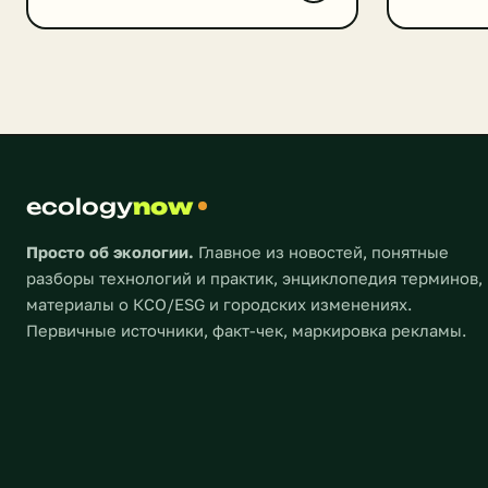
в нашей 
автомобилей подобного рода
медленны
действительно должен оказывать
ряд прич
благоприятное воздействие на
неудобст
окружающую среду за счет
автомоби
сокращения объема выбросов
все-таки 
вредных веществ в процессе их
Владельц
эксплуатации. С другой стороны
само производство машин
ecology
now
работающих на основе […]
Просто об экологии.
Главное из новостей, понятные
разборы технологий и практик, энциклопедия терминов,
материалы о КСО/ESG и городских изменениях.
Первичные источники, факт-чек, маркировка рекламы.