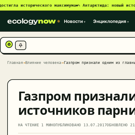
гла исторического максимума
✎ Антарктида: новый источник
●
ecology
now
Новости
Энциклопедия
▾
▾
♻
Главная
→
Влияние человека
→
Газпром признали одним из главн
Газпром признали
источников парни
НА ЧТЕНИЕ 1 МИН
ОПУБЛИКОВАНО
13.07.2017
ОБНОВЛЕНО
21