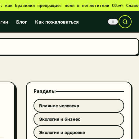
к Бразилия превращает поля в поглотители CO₂
✎ Славонски-
●
гии
Блог
Как пожаловаться
Разделы
Влияние человека
Экология и бизнес
Экология и здоровье