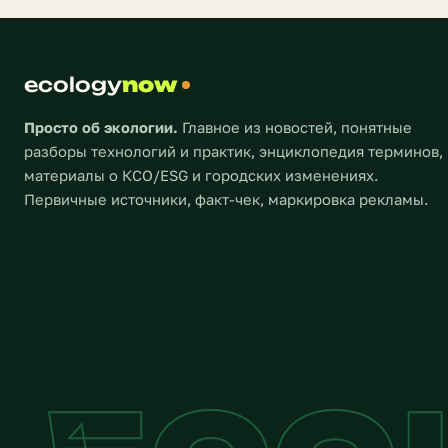
миру — на
человеческие жертвы и
колоссальный ущерб
инфраструктуре — таковы
ecology
предварительные итоги удара
now
стихии, который заставляет
мировое сообщество […]
Просто об экологии.
Главное из новостей, понятные
разборы технологий и практик, энциклопедия терминов,
материалы о КСО/ESG и городских изменениях.
Первичные источники, факт-чек, маркировка рекламы.