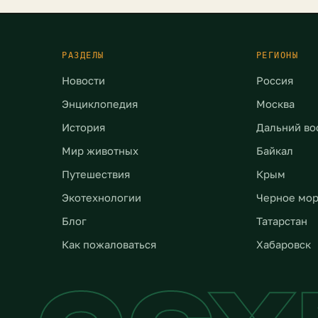
 0,18°C. Последствия […]
количество экстремальн
погодных явлений неукл
растет. Это не […]
РАЗДЕЛЫ
РЕГИОНЫ
Новости
Россия
Энциклопедия
Москва
История
Дальний во
Мир животных
Байкал
Путешествия
Крым
Экотехнологии
Черное мо
Блог
Татарстан
Как пожаловаться
Хабаровск