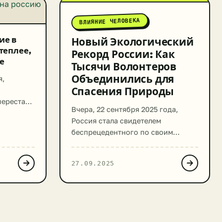
ВЛИЯНИЕ ЧЕЛОВЕКА
ие в
Новый Экологический
теплее,
Рекорд России: Как
е
Тысячи Волонтеров
Объединились для
я,
Спасения Природы
перестали
Вчера, 22 сентября 2025 года,
й из
Россия стала свидетелем
т здесь и
беспрецедентного по своим
 их на
масштабам экологического
огие
события. Компания Эн+ (En+),
ледние
27.09.2025
ведущий производитель алюминия
и электроэнергии, установила
тину
новый национальный и мировой
в
рекорд, организовав самую
ы
массовую одновременную уборку
еплее, а