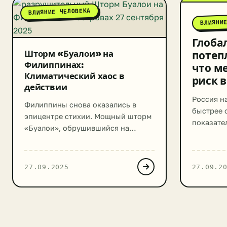
ВЛИЯНИЕ ЧЕЛОВЕКА
ВЛИЯНИ
Глоба
Шторм «Буалои» на
потеп
Филиппинах:
что ме
Климатический хаос в
риск 
действии
Россия на
Филиппины снова оказались в
быстрее 
эпицентре стихии. Мощный шторм
показател
«Буалои», обрушившийся на
— в 3-3,5
архипелаг 26 сентября 2025 года,
жарким в
принес с собой хаос и
метеонаб
разрушения, став очередным
27.09.2025
27.09.2
прогнози
грозным напоминанием о
ускорени
растущей угрозе экстремальных
последни
погодных явлений в условиях
температ
меняющегося климата. Сотни
0,5°C, в 
тысяч эвакуированных,