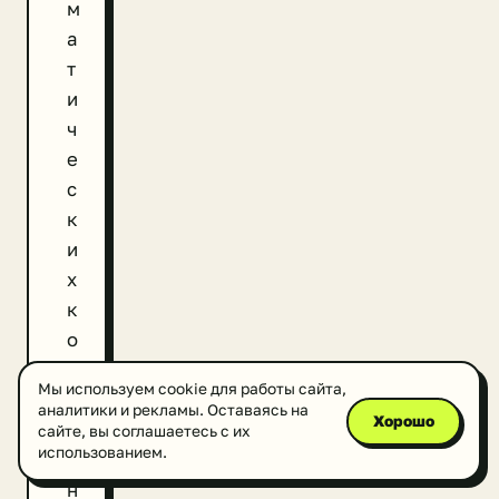
м
а
т
и
ч
е
с
к
и
х
к
о
л
Мы используем cookie для работы сайта,
е
аналитики и рекламы. Оставаясь на
Хорошо
б
сайте, вы соглашаетесь с их
использованием.
а
н