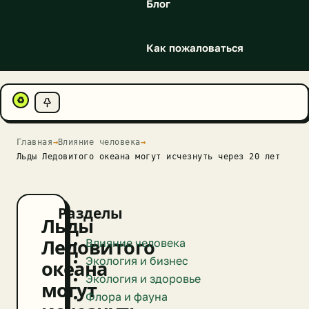
Блог
Как пожаловаться
♻
Главная
→
Влияние человека
→
Льды Ледовитого океана могут исчезнуть через 20 лет
Разделы
Льды
Влияние человека
Ледовитого
Экология и бизнес
океана
Экология и здоровье
могут
Флора и фауна