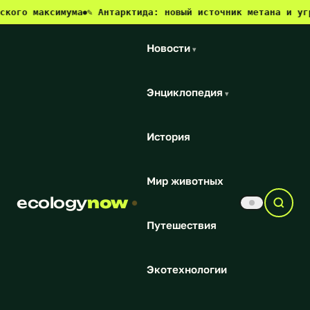
аксимума
✎ Антарктида: новый источник метана и угроза дл
●
Новости
▾
Энциклопедия
▾
История
Мир животных
ecology
now
Путешествия
Экотехнологии