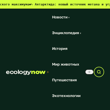
аксимума
✎ Антарктида: новый источник метана и угроза дл
●
Новости
▾
Энциклопедия
▾
История
Мир животных
ecology
now
Путешествия
Экотехнологии