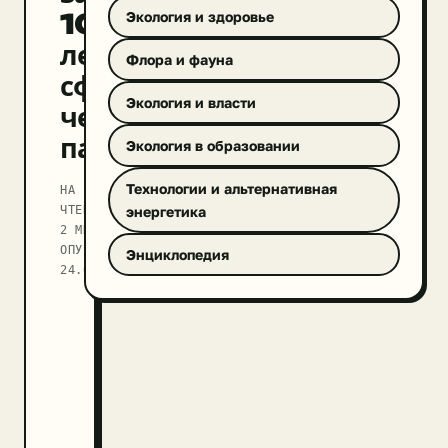
100
Экология и здоровье
лет
Флора и фауна
сфотографировали
Экология и власти
черную
пантеру
Экология в образовании
Технологии и альтернативная
НА
ЧТЕНИЕ
энергетика
2 МИН
ОПУБЛИКОВАНО
Энциклопедия
24.09.2025