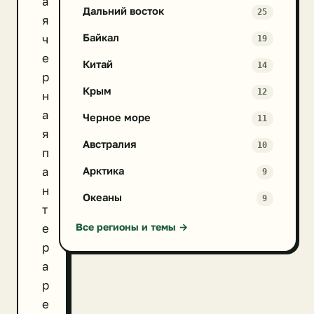
а
Дальний восток
25
я
Байкал
ч
19
е
Китай
14
р
Крым
12
н
а
Черное море
11
я
Австралия
10
п
а
Арктика
9
н
Океаны
9
т
Все регионы и темы →
е
р
а
р
е