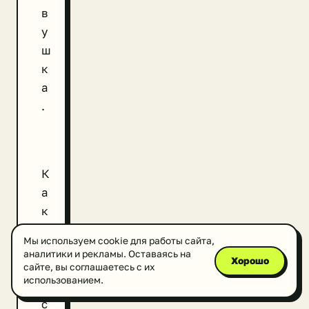
в
у
ш
к
а
.
К
а
к
о
Мы используем cookie для работы сайта,
б
аналитики и рекламы. Оставаясь на
Хорошо
ъ
сайте, вы соглашаетесь с их
использованием.
я
с