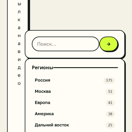
ы
л
к
а
н
а
→
в
и
д
Регионы
е
Россия
375
о
Москва
51
Европа
41
Америка
30
Дальний восток
25