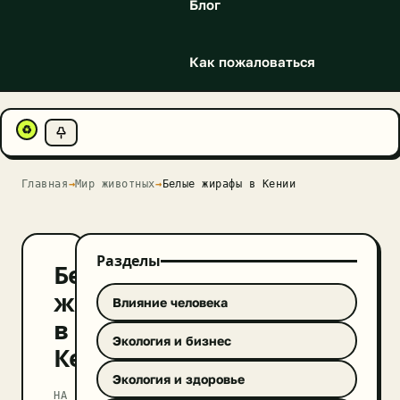
Блог
Как пожаловаться
♻
Главная
→
Мир животных
→
Белые жирафы в Кении
Разделы
Белые
жирафы
Влияние человека
в
Экология и бизнес
Кении
Экология и здоровье
НА