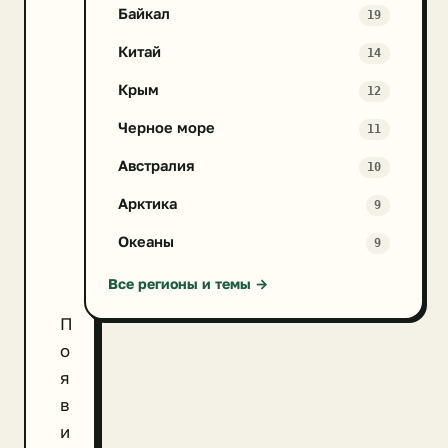
Байкал
19
Китай
14
Крым
12
Черное море
11
Австралия
10
Арктика
9
Океаны
9
Все регионы и темы →
П
о
я
в
и