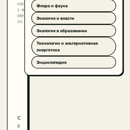
ЧТЕНИЕ
Флора и фауна
1 МИН
ОПУБЛИКОВАНО
Экология и власти
24.09.2025
Экология в образовании
Технологии и альтернативная
энергетика
Энциклопедия
С
с