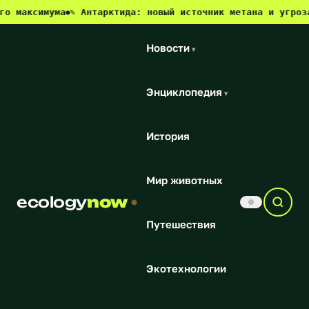
имума
✎ Антарктида: новый источник метана и угроза для кл
●
Новости
▾
Энциклопедия
▾
История
Мир животных
ecology
now
Путешествия
Экотехнологии