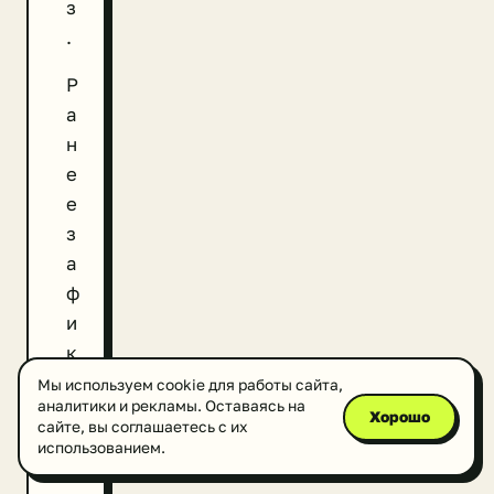
з
.
Р
а
н
е
е
з
а
ф
и
к
с
Мы используем cookie для работы сайта,
аналитики и рекламы. Оставаясь на
и
Хорошо
сайте, вы соглашаетесь с их
р
использованием.
о