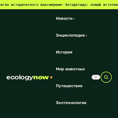
ла исторического максимума
✎ Антарктида: новый источник 
●
Новости
▾
Энциклопедия
▾
История
Мир животных
ecology
now
Путешествия
Экотехнологии