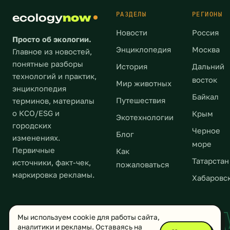
безопасности
варианты
продукцию
в
на
отдыха:
покупают
РАЗДЕЛЫ
РЕГИОНЫ
ecology
now
океане
должном
от
для
на
Новости
Россия
уровне
элементарного
питья,
Просто об экологии.
данный
служит
принятия
приготовления
Энциклопедия
Москва
Главное из новостей,
момент,
правильная
солнечных
горячих
понятные разборы
и
История
Дальний
организация
ванн
напитков,
технологий и практик,
его
восток
экологической
где-
Мир животных
в
энциклопедия
[…]
безопасности
нибудь
том
Байкал
Путешествия
терминов, материалы
в
[…]
числе,
о КСО/ESG и
Крым
Экотехнологии
промышленности
в
городских
и
Черное
кулерах,
Блог
изменениях.
сельском
а
море
Первичные
Как
хозяйстве.
также
Татарстан
источники, факт-чек,
пожаловаться
В
для
маркировка рекламы.
чем
Хабаровс
готовки
же
первых
состоит
и
ECOLOGYN
экобезопасность
вторых
Мы используем cookie для работы сайта,
на
блюд.
аналитики и рекламы. Оставаясь на