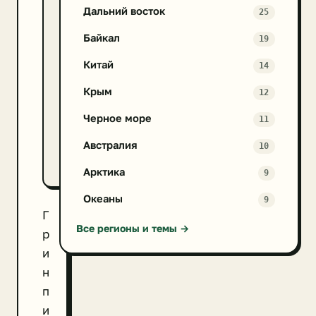
Дальний восток
«рейтинга
25
зеленой
Байкал
19
электроники»
Китай
14
Плюсы
и
Крым
12
минусы
Черное море
11
крупнейших
производителей
Австралия
10
электроники
Арктика
9
Океаны
9
Г
Все регионы и темы →
р
и
н
п
и