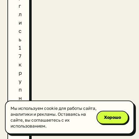
г
л
и
с
ь
1
7
к
р
у
п
н
ы
Мы используем cookie для работы сайта,
й
аналитики и рекламы. Оставаясь на
Хорошо
сайте, вы соглашаетесь с их
п
использованием.
р