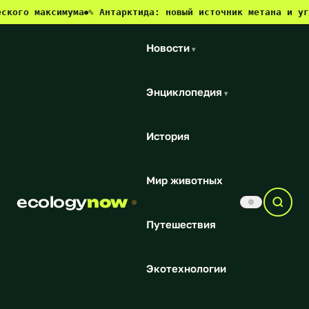
аксимума
✎ Антарктида: новый источник метана и угроза дл
●
Новости
▾
Энциклопедия
▾
История
Мир животных
ecology
now
Путешествия
Экотехнологии