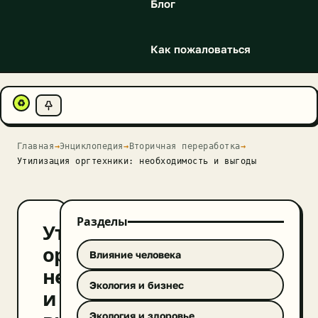
Блог
Как пожаловаться
♻
Главная
→
Энциклопедия
→
Вторичная переработка
→
Утилизация оргтехники: необходимость и выгоды
Разделы
Утилизация
оргтехники:
Влияние человека
необходимость
Экология и бизнес
и
Экология и здоровье