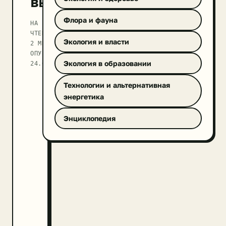
выгоды
Флора и фауна
НА
ЧТЕНИЕ
Экология и власти
2 МИН
ОПУБЛИКОВАНО
Экология в образовании
24.09.2025
Технологии и альтернативная
энергетика
Энциклопедия