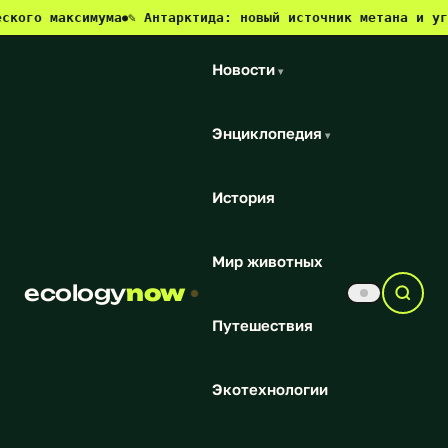
аксимума
✎ Антарктида: новый источник метана и угроза дл
●
Новости
▾
Энциклопедия
▾
История
Мир животных
ecology
now
Путешествия
Экотехнологии