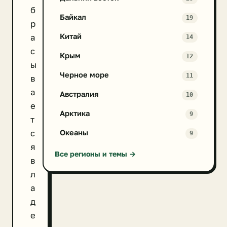
б
Байкал
19
р
Китай
а
14
с
Крым
12
ы
Черное море
11
в
а
Австралия
10
е
Арктика
9
т
с
Океаны
9
я
Все регионы и темы →
в
л
а
д
е