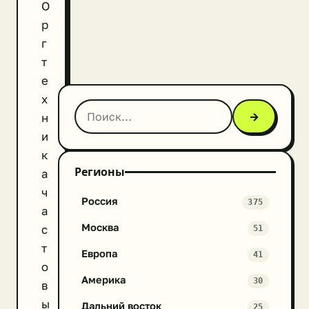
О
р
г
т
е
х
→
н
и
к
Регионы
а
ч
Россия
375
а
Москва
с
51
т
Европа
41
о
Америка
30
в
ы
Дальний восток
25