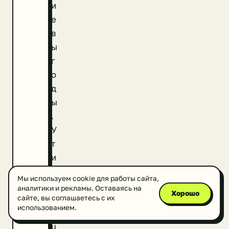
и
е
в
ы
г
о
д
ы
.
У
т
и
л
Мы используем cookie для работы сайта,
и
аналитики и рекламы. Оставаясь на
Хорошо
з
сайте, вы соглашаетесь с их
использованием.
а
ц