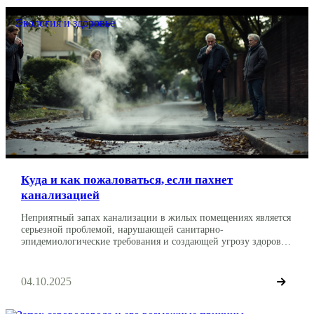
Экология и здоровье
Куда и как пожаловаться, если пахнет
канализацией
Неприятный запах канализации в жилых помещениях является
серьезной проблемой, нарушающей санитарно-
эпидемиологические требования и создающей угрозу здоровью
жильцов. Данный материал будет для вас полезным
руководством по защите своих прав и устранению нарушений,
если вы ищете информацию о том, как и куда можно написать
04.10.2025
обращение и жалобу на зловонный запах канализации.
Санитарные нормы и опасность канализационных газов […]