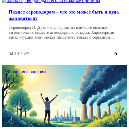
Экология и здоровье
Пахнет сероводором – что это может быть и куда
жаловаться?
Сероводород (H₂S) является одним из наиболее опасных
загрязняющих веществ атмосферного воздуха. Характерный
запах «тухлых яиц» может свидетельствовать о серьезном
нарушении экологического законодательства и представлять
угрозу для здоровья граждан. Если «воняет сероводором», то
стоит обязательно привлечь внимание властей к этому, подав
04.10.2025
жалобу или обращение. Это руководство поможет вам
правильно действовать при обнаружении запаха сероводорода
и эффективно […]
Экология и здоровье