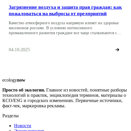
Загрязнение воздуха и защита прав граждан: как
пожаловаться на выбросы от предприятий
Качество атмосферного воздуха напрямую влияет на здоровье
миллионов россиян. В условиях интенсивного
промышленного развития граждане все чаще сталкиваются с
превышением допустимых норм загрязнения воздуха вблизи
промышленных предприятий. Знание своих экологических
прав и механизмов их защиты становится жизненно важным
04.10.2025
для каждого человека. Мы подготовили материал, которые
подскажет как, куда и на что можно пожаловаться при
загрязнении […]
ecology
now
Просто об экологии.
Главное из новостей, понятные разборы
технологий и практик, энциклопедия терминов, материалы о
КСО/ESG и городских изменениях. Первичные источники,
факт-чек, маркировка рекламы.
Разделы
Новости
Энциклопедия