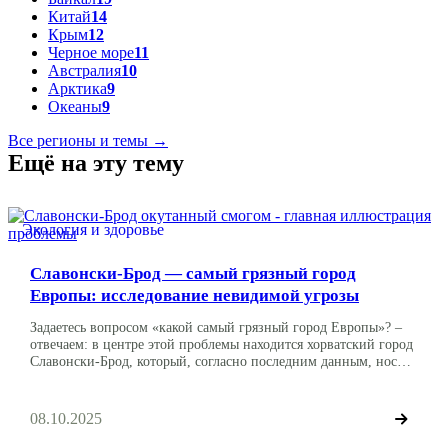
Китай
14
Крым
12
Черное море
11
Австралия
10
Арктика
9
Океаны
9
Все регионы и темы →
Ещё на эту тему
Экология и здоровье
Славонски-Брод — самый грязный город
Европы: исследование невидимой угрозы
Задаетесь вопросом «какой самый грязный город Европы»? –
отвечаем: в центре этой проблемы находится хорватский город
Славонски-Брод, который, согласно последним данным, носит
сомнительный титул самого грязного города в Европейском
Союзе. В то время как Европа позиционирует себя как лидер в
области зеленой политики, суровая реальность заключается в
08.10.2025
том, что почти все ее население дышит воздухом, […]