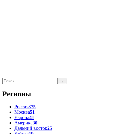
→
Регионы
Россия
375
Москва
51
Европа
41
Америка
30
Дальний восток
25
Байкал
19