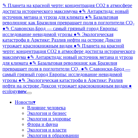
✎ Планета на красной черте: концентрация CO2 в атмосфере
достигла исторического максимума
●
✎ Антарктида: новый
источник метана и угроза для климата
●
✎ Базальтовая
революция: как Бразилия превращает поля в поглотители CO₂
●
✎ Славонски-Брод — самый грязный город Европы:
исследование невидимой угрозы
●
✎ Экологическая
катастрофа в Арктике: Разлив нефти на острове Диксон
угрожает краснокнижным видам
●
✎ Планета на красной
черте: концентрация CO2 в атмосфере достигла исторического
максимума
●
✎ Антарктида: новый источник метана и угроза
для климата
●
✎ Базальтовая революция: как Бразилия
превращает поля в поглотители CO₂
●
✎ Славонски-Брод —
самый грязный город Европы: исследование невидимой
угрозы
●
✎ Экологическая катастрофа в Арктике: Разлив
нефти на острове Диксон угрожает краснокнижным видам
●
ecology
now
Новости
▾
Влияние человека
Экология и бизнес
Экология и здоровье
Флора и фауна
Экология и власти
Экология в образовании