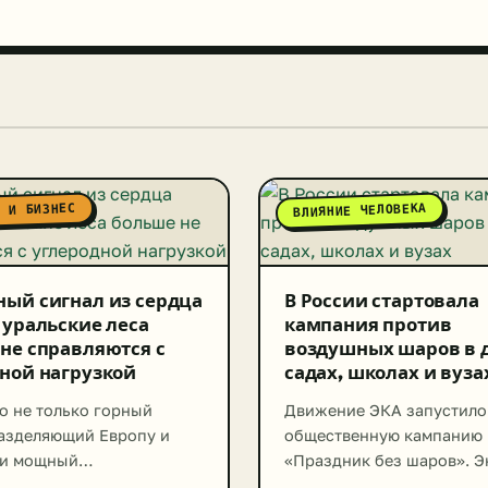
Я И БИЗНЕС
ВЛИЯНИЕ ЧЕЛОВЕКА
ый сигнал из сердца
В России стартовала
 уральские леса
кампания против
не справляются с
воздушных шаров в 
ной нагрузкой
садах, школах и вуза
то не только горный
Движение ЭКА запустило
разделяющий Европу и
общественную кампанию
 и мощный
«Праздник без шаров». 
альный центр России, где
призывают россиян