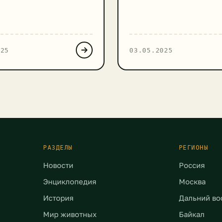
очены металлургические
присоединиться к действ
 химические предприятия
которые замотивируют д
тические комплексы.
сады, школы и вузы отказ
овые данные ученых из
использования воздушны
025
03.05.2025
го федерального
на праздниках и от их за
тета заставляют
небо. «По результатам о
 на этот регион под
портала Экокласс.рф Дв
но иным углом.
ЭКА, 17% российских шко
тся, природные
запускают воздушные ша
мы Урала находятся на
небо, а 57% используют и
ологического коллапса, не
качестве украшения. Сду
ь с […]
шары не […]
РАЗДЕЛЫ
РЕГИОНЫ
Новости
Россия
Энциклопедия
Москва
История
Дальний во
Мир животных
Байкал