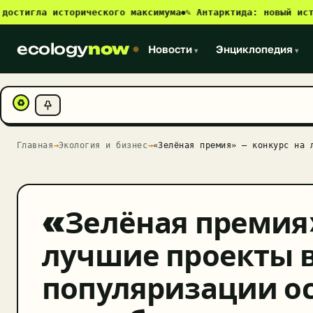
игла исторического максимума
✎ Антарктида: новый источник
●
ecology
now
Новости
Энциклопедия
▾
▾
♻
Главная
→
Экология и бизнес
→
«Зелёная премия» — конкурс на 
«Зелёная премия
лучшие проекты в
популяризации о