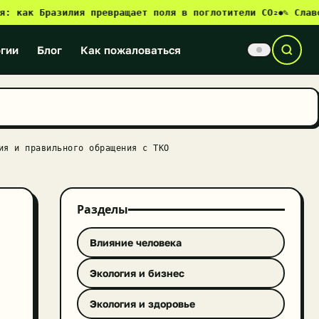
к Бразилия превращает поля в поглотители CO₂
✎ Славонски
●
гии
Блог
Как пожаловаться
ия и правильного обращения с ТКО
Разделы
Влияние человека
Экология и бизнес
Экология и здоровье