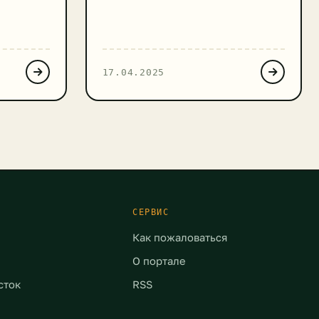
иям,
экологической акции «Чистый
етские
город с ROSTIC’S». Мероприятие
аться от
пройдет на территории ресторана
х шаров
ROSTIC’S рядом с ТРЦ «Пушкино
17.04.2025
пуска в
Парк». В нем может принять
проса
участие любой желающий.
ижения
Экофестиваль – это отличная
л
возможность провести выходные
ры в
с пользой в кругу семьи и друзей
х в
[…]
вшиеся
СЕРВИС
Как пожаловаться
О портале
сток
RSS