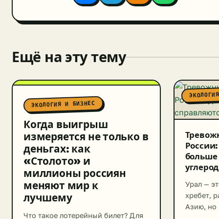
Ещё на эту тему
ЭКОЛОГИ
ЭКОЛОГИЯ И БИЗНЕС
Когда выигрыш
Тревожн
измеряется не только в
России:
деньгах: как
больше 
«Столото» и
углерод
миллионы россиян
меняют мир к
Урал — э
лучшему
хребет, 
Азию, но
Что такое лотерейный билет? Для
индустри