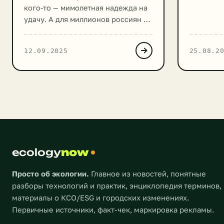
кого-то — мимолетная надежда на
сосредот
удачу. А для миллионов россиян —
гиганты,
это еще и тихий, но значимый акт
и энерге
помощи. В «Столото» давно
Однако н
12.09.2025
25.08.2
поняли: когда помогаешь другим,
Уральско
проиграть невозможно. К
универси
Международному дню
взглянуть
благотворительности компания
совершен
подводит итоги, которые
Оказывае
доказывают — каждый билет несет
экосисте
в себе двойной шанс: на личный
грани эк
выигрыш и на […]
справляяс
ecology
now
Просто об экологии.
Главное из новостей, понятные
разборы технологий и практик, энциклопедия терминов,
материалы о КСО/ESG и городских изменениях.
Первичные источники, факт-чек, маркировка рекламы.