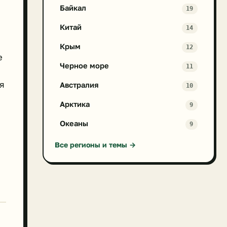
Байкал
19
Китай
14
Крым
12
е
Черное море
11
я
Австралия
10
Арктика
9
Океаны
9
Все регионы и темы →