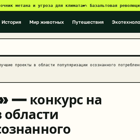
 метана и угроза для климата
✎ Базальтовая революция: ка
●
История
Мир животных
Путешествия
Экотехноло
лучшие проекты в области популяризации осознанного потреблен
» — конкурс на
 области
сознанного