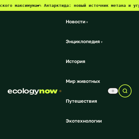
аксимума
✎ Антарктида: новый источник метана и угроза дл
●
Новости
▾
Энциклопедия
▾
История
Мир животных
ecology
now
Путешествия
Экотехнологии