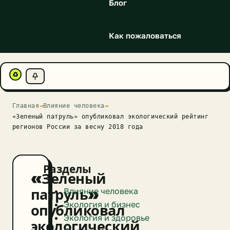
Блог
Как пожаловаться
♻
Главная
→
Влияние человека
→
«Зеленый патруль» опубликовал экологический рейтинг
регионов России за весну 2018 года
Разделы
«Зеленый
Влияние человека
патруль»
Экология и бизнес
опубликовал
Экология и здоровье
экологический