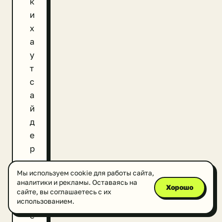
к
и
х
а
у
т
с
а
й
д
е
р
о
Мы используем cookie для работы сайта,
в
аналитики и рекламы. Оставаясь на
Хорошо
.
сайте, вы соглашаетесь с их
Р
использованием.
е