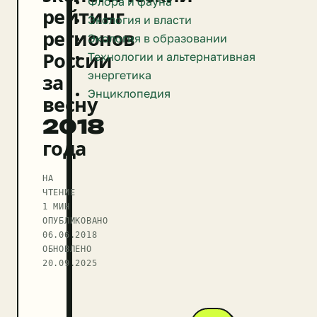
Флора и фауна
рейтинг
Экология и власти
регионов
Экология в образовании
России
Технологии и альтернативная
энергетика
за
Энциклопедия
весну
2018
года
НА
ЧТЕНИЕ
1 МИН
ОПУБЛИКОВАНО
06.06.2018
ОБНОВЛЕНО
20.09.2025