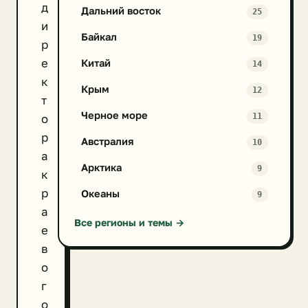
д
Дальний восток
25
и
Байкал
19
р
е
Китай
14
к
Крым
12
т
Черное море
11
о
р
Австралия
10
а
Арктика
9
к
р
Океаны
9
а
Все регионы и темы →
е
в
о
г
о