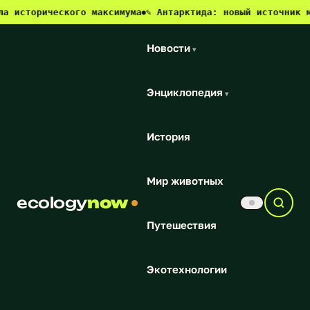
ического максимума
✎ Антарктида: новый источник метана и
●
Новости
▾
Энциклопедия
▾
История
Мир животных
ecology
now
Путешествия
Экотехнологии