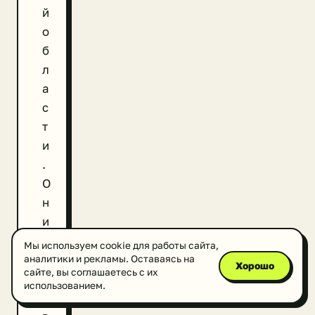
й
о
б
л
а
с
т
и
.
О
н
и
«
Мы используем cookie для работы сайта,
з
аналитики и рекламы. Оставаясь на
Хорошо
сайте, вы соглашаетесь с их
а
использованием.
х