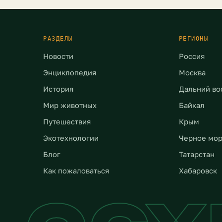
 0,18°C. Последствия […]
количество экстремальн
погодных явлений неукл
растет. Это не […]
РАЗДЕЛЫ
РЕГИОНЫ
Новости
Россия
Энциклопедия
Москва
История
Дальний во
Мир животных
Байкал
Путешествия
Крым
Экотехнологии
Черное мо
Блог
Татарстан
Как пожаловаться
Хабаровск