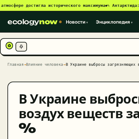
сфере достигла исторического максимума
✎ Антарктида: нов
●
ecology
now
Новости
Энциклопедия
▾
▾
♻
Главная
→
Влияние человека
→
В Украине выбросы загрязняющих 
В Украине выбро
воздух веществ за
%