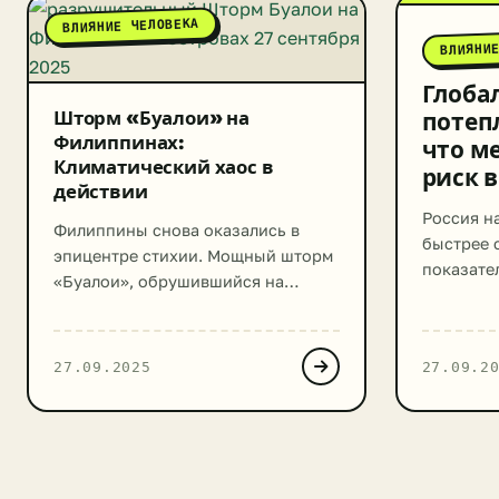
ВЛИЯНИЕ ЧЕЛОВЕКА
ВЛИЯНИ
Глоба
Шторм «Буалои» на
потеп
Филиппинах:
что ме
Климатический хаос в
риск 
действии
Россия на
Филиппины снова оказались в
быстрее 
эпицентре стихии. Мощный шторм
показател
«Буалои», обрушившийся на
— в 3-3,5
архипелаг 26 сентября 2025 года,
жарким в
принес с собой хаос и
метеонаб
разрушения, став очередным
27.09.2025
27.09.2
прогнози
грозным напоминанием о
ускорени
растущей угрозе экстремальных
последни
погодных явлений в условиях
температ
меняющегося климата. Сотни
0,5°C, в 
тысяч эвакуированных,