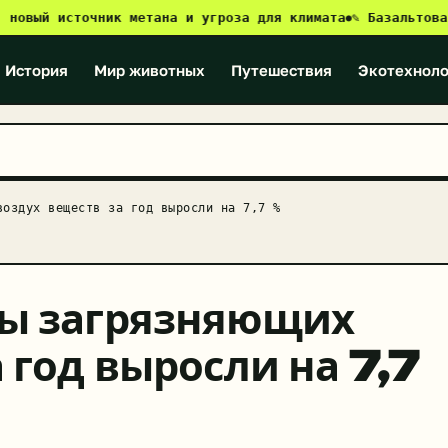
ый источник метана и угроза для климата
✎ Базальтовая ре
●
История
Мир животных
Путешествия
Экотехноло
воздух веществ за год выросли на 7,7 %
сы загрязняющих
 год выросли на 7,7