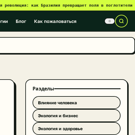
волюция: как Бразилия превращает поля в поглотители CO₂
✎
●
гии
Блог
Как пожаловаться
Разделы
Влияние человека
Экология и бизнес
Экология и здоровье