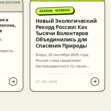
ВЛИЯНИЕ ЧЕЛОВЕКА
ие в
Новый Экологический
теплее,
Рекорд России: Как
е
Тысячи Волонтеров
Объединились для
я,
Спасения Природы
перестали
Вчера, 22 сентября 2025 года,
й из
Россия стала свидетелем
т здесь и
беспрецедентного по своим
 их на
масштабам экологического
огие
события. Компания Эн+ (En+),
ледние
27.09.2025
ведущий производитель алюминия
и электроэнергии, установила
тину
новый национальный и мировой
в
рекорд, организовав самую
ы
массовую одновременную уборку
еплее, а