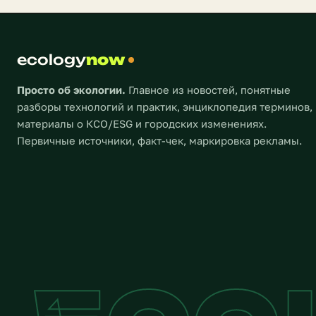
миру — на
человеческие жертвы и
колоссальный ущерб
инфраструктуре — таковы
ecology
предварительные итоги удара
now
стихии, который заставляет
мировое сообщество […]
Просто об экологии.
Главное из новостей, понятные
разборы технологий и практик, энциклопедия терминов,
материалы о КСО/ESG и городских изменениях.
Первичные источники, факт-чек, маркировка рекламы.