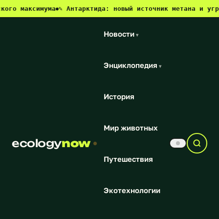
ксимума
✎ Антарктида: новый источник метана и угроза для
●
Новости
▾
Энциклопедия
▾
История
Мир животных
ecology
now
Путешествия
Экотехнологии