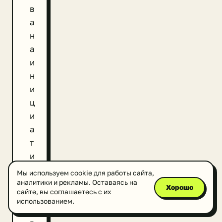
в
а
н
а
и
н
и
ц
и
а
т
и
в
Мы используем cookie для работы сайта,
н
аналитики и рекламы. Оставаясь на
Хорошо
сайте, вы соглашаетесь с их
а
использованием.
я