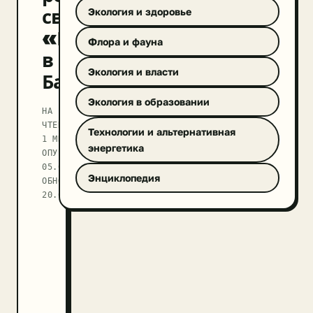
свалки
Экология и здоровье
«Кучино»
Флора и фауна
в
Экология и власти
Балашихе
Экология в образовании
НА
ЧТЕНИЕ
Технологии и альтернативная
1 МИН
энергетика
ОПУБЛИКОВАНО
05.04.2018
Энциклопедия
ОБНОВЛЕНО
20.09.2025