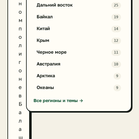
н
Дальний восток
25
о
Байкал
19
м
п
Китай
14
о
Крым
12
л
Черное море
11
и
г
Австралия
10
о
Арктика
9
н
е
Океаны
9
в
Все регионы и темы →
Б
а
л
а
ш