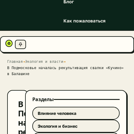
Блог
Как пожаловаться
♻
Главная
→
Экология и власти
→
В Подмосковье началась рекультивация свалки «Кучино»
в Балашихе
Разделы
В
Подмосковье
Влияние человека
началась
Экология и бизнес
рекультивация