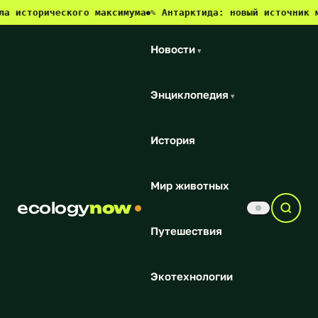
ического максимума
✎ Антарктида: новый источник метана и
●
Новости
▾
Энциклопедия
▾
История
Мир животных
ecology
now
Путешествия
Экотехнологии