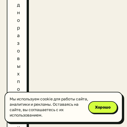
д
н
о
р
а
з
о
в
ы
х
п
о
л
Мы используем cookie для работы сайта,
и
аналитики и рекламы. Оставаясь на
Хорошо
сайте, вы соглашаетесь с их
э
использованием.
т