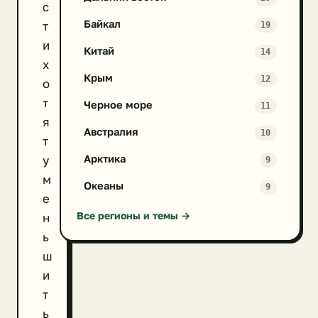
с
Байкал
т
19
и
Китай
14
х
Крым
12
о
т
Черное море
11
я
Австралия
10
т
Арктика
у
9
м
Океаны
9
е
Все регионы и темы →
н
ь
ш
и
т
ь