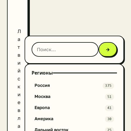
Л
а
т
→
в
и
й
Регионы
с
Россия
к
375
и
Москва
51
е
Европа
41
в
л
Америка
30
а
Дальний восток
25