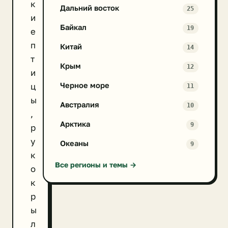
к
Дальний восток
25
и
Байкал
19
е
п
Китай
14
т
Крым
12
и
Черное море
ц
11
ы
Австралия
10
,
Арктика
9
р
у
Океаны
9
к
Все регионы и темы →
о
к
р
ы
л