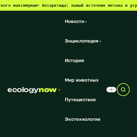
ксимума
✎ Антарктида: новый источник метана и угроза для
●
Новости
▾
Энциклопедия
▾
История
Мир животных
ecology
now
Путешествия
Экотехнологии