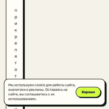
п
р
и
к
р
е
п
я
т
о
т
д
Мы используем cookie для работы сайта,
е
аналитики и рекламы. Оставаясь на
Хорошо
сайте, вы соглашаетесь с их
л
использованием.
ь
н