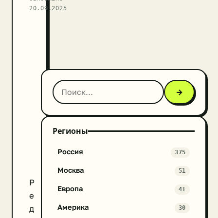
20.09.2025
→
Регионы
Россия
375
Москва
51
Р
Европа
41
е
Америка
д
30