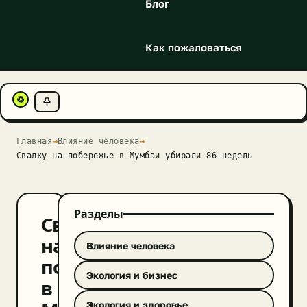
Блог
Как пожаловаться
♻
Главная
→
Влияние человека
→
Свалку на побережье в Мумбаи убирали 86 недель
Разделы
Свалку
на
Влияние человека
побережье
Экология и бизнес
в
Экология и здоровье