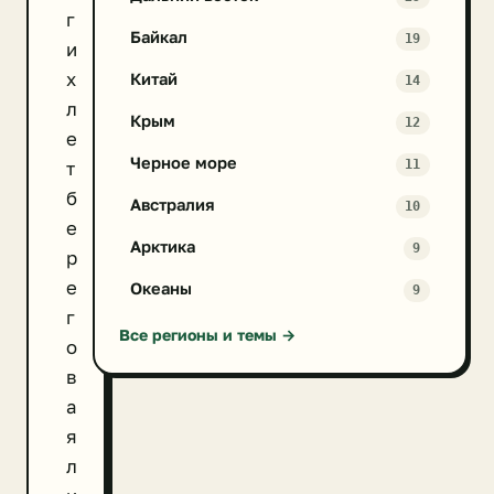
г
Байкал
19
и
х
Китай
14
л
Крым
12
е
Черное море
11
т
б
Австралия
10
е
Арктика
9
р
е
Океаны
9
г
Все регионы и темы →
о
в
а
я
л