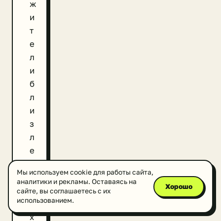
ж
и
т
е
л
и
б
л
и
з
л
е
ж
Мы используем cookie для работы сайта,
а
аналитики и рекламы. Оставаясь на
Хорошо
щ
сайте, вы соглашаетесь с их
использованием.
и
х