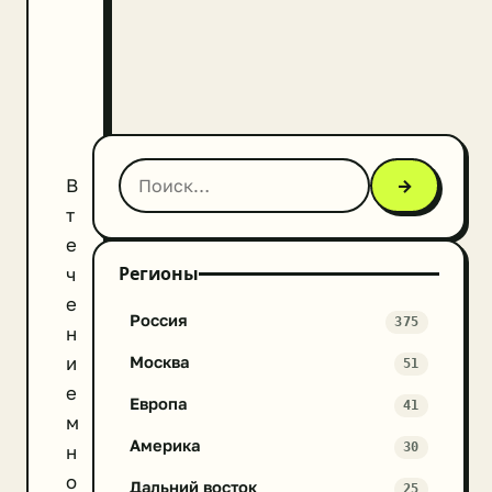
В
→
т
е
Регионы
ч
е
Россия
375
н
и
Москва
51
е
Европа
41
м
Америка
30
н
о
Дальний восток
25