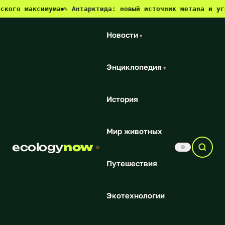
аксимума
✎ Антарктида: новый источник метана и угроза дл
●
Новости
▾
Энциклопедия
▾
История
Мир животных
ecology
now
Путешествия
Экотехнологии